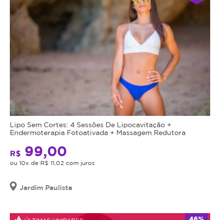
escuras
ou
perda
de
volume
na
região
abaixo
dos
olhos
e
Lipo Sem Cortes: 4 Sessões De Lipocavitação +
que
Endermoterapia Fotoativada + Massagem Redutora
desejam
99,00
restaurar
R$
a
ou 10x de R$ 11,02 com juros
juventude
e
Jardim Paulista
o
frescor
do
46%