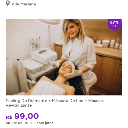
válido
Vila Mariana
por
90
dias
67%
OFF
à
partir
da
data
da
compra.
Mais
Perfil
do
Informações
Cliente:
Feminino
Diga
e
Peeling De Diamante + Máscara De Led + Máscara
Adeus
Masculino.
Revitalizante
ao
Caso
99,00
Aspecto
R$
não
Cansado
ou 10x de R$ 11,12 com juros
consiga