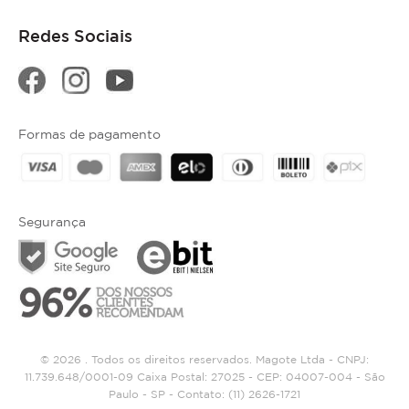
Redes Sociais
Formas de pagamento
Segurança
© 2026 . Todos os direitos reservados. Magote Ltda - CNPJ:
11.739.648/0001-09 Caixa Postal: 27025 - CEP: 04007-004 - São
Paulo - SP - Contato:
(11) 2626-1721