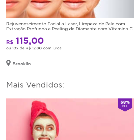
utilizar
Aspecto
o
Cansado:
serviço
Restaure
ou
Rejuvenescimento Facial a Laser, Limpeza de Pele com
um
Extração Profunda e Peeling de Diamante com Vitamina C
estornar
olhar
o
115,00
descansado
R$
mesmo.
e
ou 10x de R$ 12,80 com juros
vibrante.
Hidratação
Brooklin
e
Revitalização
Mais Vendidos:
da
Área
ao
68%
Redor
OFF
dos
Olhos:
Pele
mais