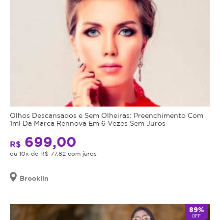
olhar
jovem
e
renovado.
Indicações:
O
Preenchimento
de
Olheiras
Olhos Descansados e Sem Olheiras: Preenchimento Com
é
1ml Da Marca Rennova Em 6 Vezes Sem Juros
indicado
699,00
para
R$
pessoas
ou 10x de R$ 77,82 com juros
que
apresentam
Brooklin
sulcos
profundos,
89%
sombras
OFF