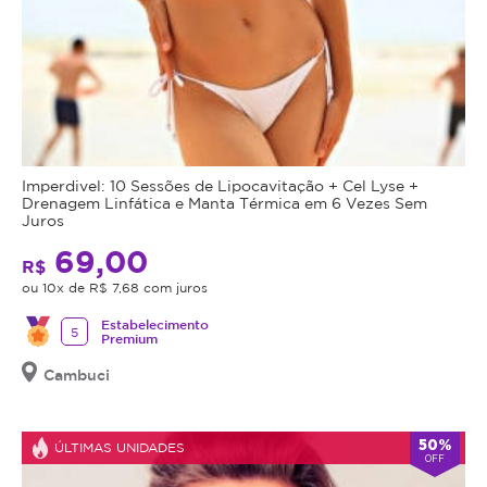
Pele:
Resultados
visíveis
e
duradouros.
Procedimento
Rápido
Imperdivel: 10 Sessões de Lipocavitação + Cel Lyse +
e
Drenagem Linfática e Manta Térmica em 6 Vezes Sem
com
Juros
Resultados
69,00
R$
Naturais:
ou 10x de R$ 7,68 com juros
Transformação
em
Estabelecimento
5
Premium
minutos.
Aumento
Cambuci
da
Autoconfiança:
Conquiste
50%
ÚLTIMAS UNIDADES
OFF
um