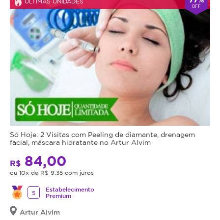
ÚLTIMAS UNIDADES
OFF
Só Hoje: 2 Visitas com Peeling de diamante, drenagem
facial, máscara hidratante no Artur Alvim
84,00
R$
ou 10x de R$ 9,35 com juros
Estabelecimento
5
Premium
Artur Alvim