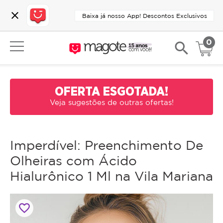
close
Baixa já nosso App! Descontos Exclusivos
0
search
OFERTA ESGOTADA!
Veja sugestões de outras ofertas!
Imperdível: Preenchimento De
Olheiras com Ácido
Hialurônico 1 Ml na Vila Mariana
favorite_border