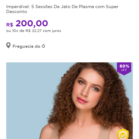
o
procedimento
Imperdível: 5 Sessões De Jato De Plasma com Super
procedimento,
Desconto
envolve
fazer
a
200,00
uma
R$
aplicação
avaliação
ou 10x de R$ 22,27 com juros
de
técnica
ácido
e
Freguesia do Ó
hialurônico
esclarecer
na
dos
área
60%
benefícios
abaixo
OFF
e
dos
riscos
olhos,
a
preenchendo
saúde
sulcos
do
profundos,
procedimento.
suavizando
Caso
as
não
sombras
seja
escuras
indicação,