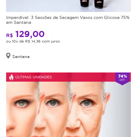
data
um
de
efeito
Imperdível: 3 Sessões de Secagem Vasos com Glicose 75%
validade,
duradouro
em Santana
que
e
129,00
é
sutil.
R$
a
ou 10x de R$ 14,36 com juros
Benefícios
data
limite
do
Santana
para
Preenchimento
utilizá-
lo.
74%
de
ÚLTIMAS UNIDADES
OFF
Se
Olheiras:
o
cupom
Redução
expirar,
Imediata
você
das
não
Olheiras
conseguirá
e
mais
do