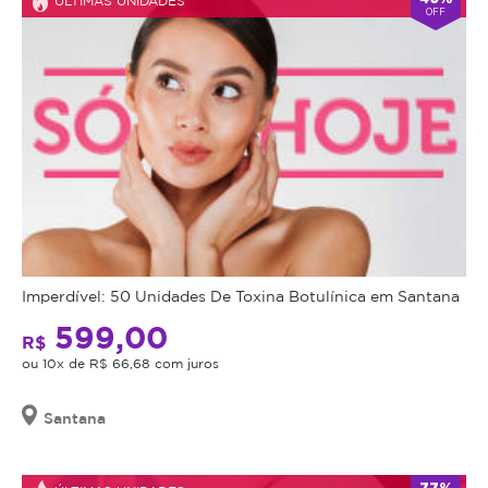
ÚLTIMAS UNIDADES
OFF
olhar.
Imperdível: 50 Unidades De Toxina Botulínica em Santana
599,00
R$
ou 10x de R$ 66,68 com juros
Santana
77%