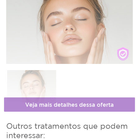
* Fotos meramente ilustrativas
Horário
Outros tratamentos que podem
de
interessar: