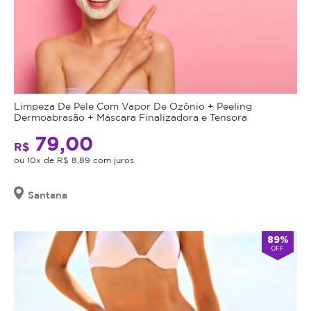
firme
e
hidratada.
Suavização
de
Sulcos
e
Limpeza De Pele Com Vapor De Ozônio + Peeling
Rugas
Dermoabrasão + Máscara Finalizadora e Tensora
Finas:
79,00
Olhos
R$
ou 10x de R$ 8,89 com juros
mais
lisos
e
Santana
rejuvenescidos.
Melhoria
89%
na
OFF
Textura
e
Firmeza
da