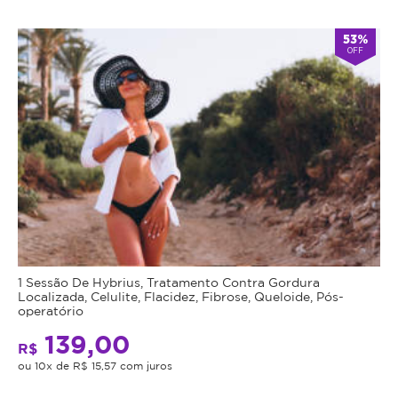
Atendimento
53%
OFF
Fechado
alarm
double_arrow
agora
*Os
horários
podem
variar
em
feriados
e
em
datas
comemorativas.
Regras
1 Sessão De Hybrius, Tratamento Contra Gordura
da
Localizada, Celulite, Flacidez, Fibrose, Queloide, Pós-
operatório
Oferta
139,00
R$
ou 10x de R$ 15,57 com juros
Cupom