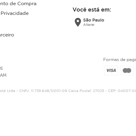
nto de Compra
Você está em:
e Privacidade
location_on
São Paulo
Alterar
rceiro
Formas de pag
gote Ltda - CNPJ: 11.739.648/0001-09 Caixa Postal: 27025 - CEP: 04007-0