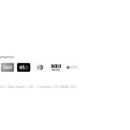
amento
04 - São Paulo - SP - Contato:
(11) 2626-1721