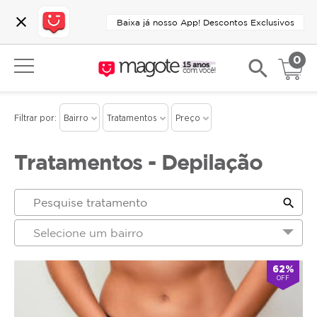
close
Baixa já nosso App! Descontos Exclusivos
0
search
Filtrar por:
Bairro
Tratamentos
Preço
Tratamentos - Depilação
search
Selecione um bairro
62%
OFF