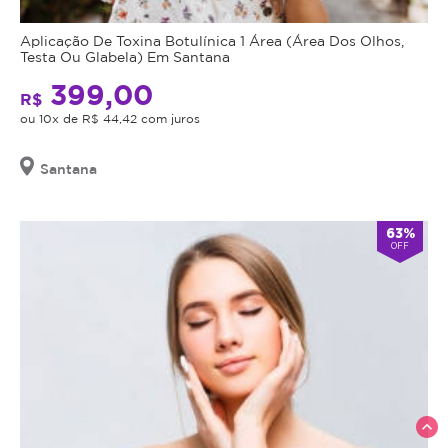
Aplicação De Toxina Botulínica 1 Área (Área Dos Olhos,
Testa Ou Glabela) Em Santana
399,00
R$
ou 10x de R$ 44,42 com juros
Santana
63%
OFF
expand_less