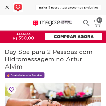
close
Baixa já nosso App! Descontos Exclusivos
0
search
R$ 620,00
COMPRAR AGORA
350,00
R$
Day Spa para 2 Pessoas com
Hidromassagem no Artur
Alvim
Estabelecimento Premium
favorite_border