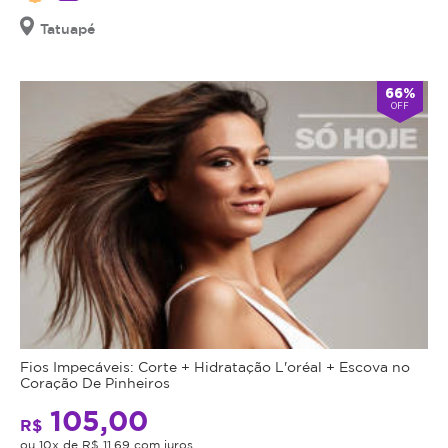
Tatuapé
66%
OFF
Fios Impecáveis: Corte + Hidratação L'oréal + Escova no
Coração De Pinheiros
105,00
R$
ou 10x de R$ 11,69 com juros