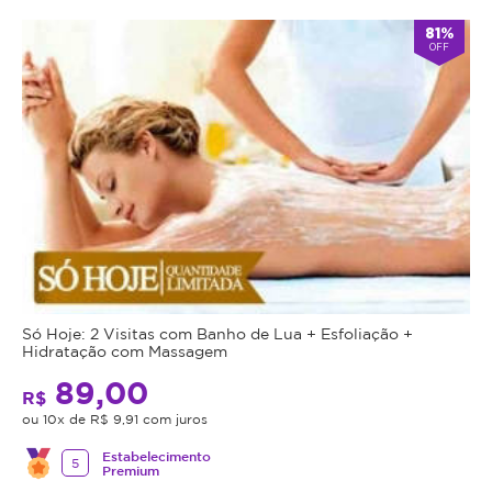
81%
OFF
Só Hoje: 2 Visitas com Banho de Lua + Esfoliação +
Hidratação com Massagem
89,00
R$
ou 10x de R$ 9,91 com juros
Estabelecimento
5
Premium