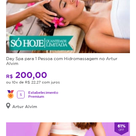
Day Spa para 1 Pessoa com Hidromassagem no Artur
Alvim
200,00
R$
ou 10x de R$ 22,27 com juros
Estabelecimento
5
Premium
Artur Alvim
61%
OFF