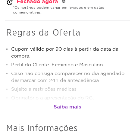
Fechado agora
alarm
double_arrow
*Os horários podem variar em feriados e em datas
comemorativas.
Regras da Oferta
Cupom válido por 90 dias à partir da data da
compra.
Perfil do Cliente: Feminino e Masculino.
Caso não consiga comparecer no dia agendado
desmarcar com 24h de antecedência.
Sujeito a restrições médicas
Obrigatório a apresentação do RG.
Após o tratamento iniciado, não será possível a
transferência das sessões para terceiros.
Sujeito a disponibilidade de dias e horários.
Mais Informações
O não comparecimento será considerado sessão