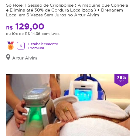
Só Hoje: 1 Sessão de Criolipólise ( A máquina que Congela
e Elimina até 30% de Gordura Localizada ) + Drenagem
Local em 6 Vezes Sem Juros no Artur Alvim
129,00
R$
ou 10x de R$ 14,36 com juros
Estabelecimento
5
Premium
Artur Alvim
78%
OFF