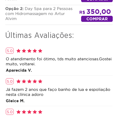
elementos com objetivos terapêuticos para atender
Opção 2:
Day Spa para 2 Pessoas
350,00
às necessidades físicas, emocionais, mentais,
R$
com Hidromassagem no Artur
sociais e cognitivas do indivíduo; e aromaterapia
Alvim
COMPRAR
(escolha um processo que utiliza aromas e
essências especiais visando ao relaxamento e ao
Últimas Avaliações:
bem-estar
Devido à natureza do serviço, produtos químicos
5.0
podem ser utilizados, sendo necessário informar
previamente ao profissional a existência de
O atendimento foi ótimo, tds muito atenciosas.Gostei
muito, voltarei.
eventuais alergias ou sensibilidade aos seus
componentes. Todos os detalhes sobre as
Aparecida V.
substâncias utilizadas, assim como os cuidados a
5.0
serem observados na utilização da oferta, podem
ser verificados previamente com o profissional nos
Já fazem 2 anos que faço banho de lua e espoliação
contatos indicados nesta página.
nesta clínica adoro
Gleice M.
5.0