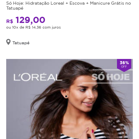
Só Hoje: Hidratação Loreal + Escova + Manicure Grátis no
Tatuapé
129,00
R$
ou 10x de R$ 14,36 com juros
Tatuapé
36%
OFF