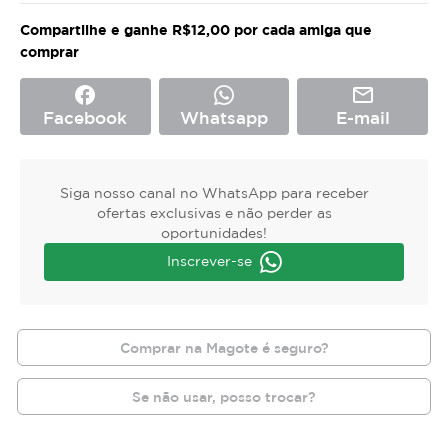
Compartilhe e ganhe R$12,00 por cada amiga que
comprar
facebook
mail_outline
Facebook
Whatsapp
E-mail
Siga nosso canal no WhatsApp para receber
ofertas exclusivas e não perder as
oportunidades!
Inscrever-se
Comprar na Magote é seguro?
Se não usar, posso trocar?