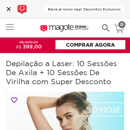
close
Baixa já nosso App! Descontos Exclusivos
0
search
R$ 1200,00
COMPRAR AGORA
399,00
R$
Depilação a Laser: 10 Sessões
De Axila + 10 Sessões De
Virilha com Super Desconto
favorite_border