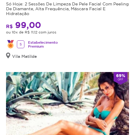
Só Hoje: 2 Sessões De Limpeza De Pele Facial Com Peeling
De Diamante, Alta Frequência, Máscara Facial E
Hidratação
99,00
R$
ou 10x de R$ 11,12 com juros
Estabelecimento
5
Premium
Vila Matilde
69%
OFF