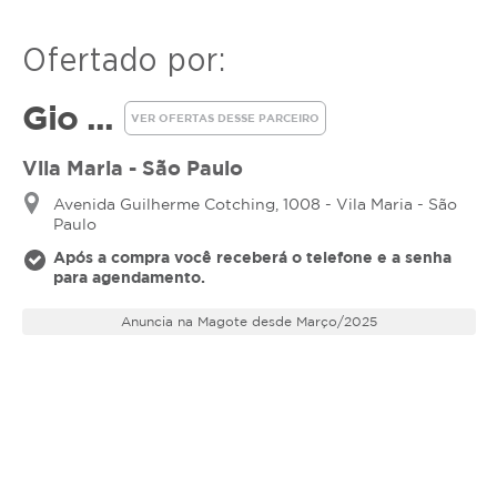
Vantagens da Depilação a
Ofertado por:
Laser
Gio ...
✔ Redução progressiva e duradoura dos pelos
VER OFERTAS DESSE PARCEIRO
✔ Mais conforto e praticidade em comparação aos
Vila Maria - São Paulo
métodos tradicionais
✔ Resultados mais eficazes em pelos escuros
Avenida Guilherme Cotching, 1008 - Vila Maria - São
✔ Pele mais lisa e macia sem irritações constantes
Paulo
Após a compra você receberá o telefone e a senha
Garanta uma pele livre de pelos com uma solução
para agendamento.
definitiva e segura! Agende sua sessão.
Anuncia na Magote desde Março/2025