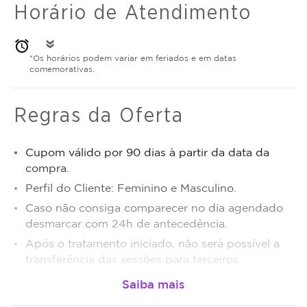
Horário de Atendimento
alarm
double_arrow
*Os horários podem variar em feriados e em datas
comemorativas.
Regras da Oferta
Cupom válido por 90 dias à partir da data da
compra.
Perfil do Cliente: Feminino e Masculino.
Caso não consiga comparecer no dia agendado
desmarcar com 24h de antecedência.
Após o tratamento iniciado, não será possível a
transferência das sessões para terceiros.
Sujeito a disponibilidade de dias e horários.
O não comparecimento será considerado sessão