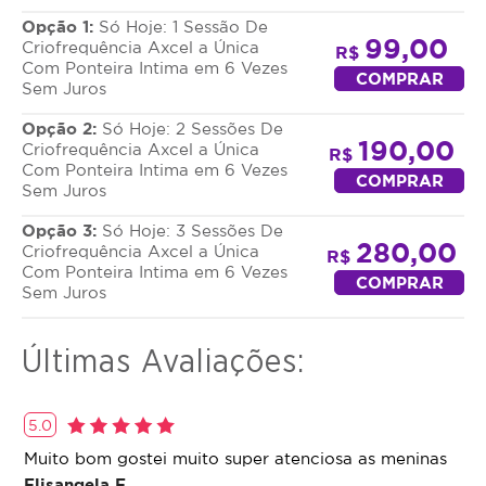
Opção 1:
Só Hoje: 1 Sessão De
Flacidez, rejuvenescimento, gordura localizada e
99,00
Criofrequência Axcel a Única
R$
celulite.
Com Ponteira Intima em 6 Vezes
COMPRAR
Sem Juros
Opção 2:
Só Hoje: 2 Sessões De
190,00
Criofrequência Axcel a Única
R$
Com Ponteira Intima em 6 Vezes
COMPRAR
Sem Juros
Opção 3:
Só Hoje: 3 Sessões De
280,00
Criofrequência Axcel a Única
R$
Com Ponteira Intima em 6 Vezes
COMPRAR
Sem Juros
Últimas Avaliações:
5.0
Muito bom gostei muito super atenciosa as meninas
Elisangela F.