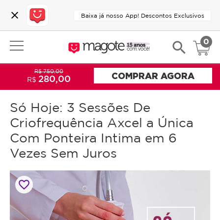
close
Baixa já nosso App! Descontos Exclusivos
0
search
R$ 750,00
COMPRAR AGORA
280,00
R$
Só Hoje: 3 Sessões De
Criofrequência Axcel a Única
Com Ponteira Intima em 6
Vezes Sem Juros
favorite_border