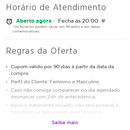
Horário de Atendimento
Aberto agora
- Fecha às 20:00
alarm
double_arrow
*Os horários podem variar em feriados e em datas
comemorativas.
Regras da Oferta
Cupom válido por 90 dias à partir da data da
compra.
Perfil do Cliente: Feminino e Masculino.
Caso não consiga comparecer no dia agendado
desmarcar com 24h de antecedência.
Após o tratamento iniciado, não será possível a
transferência das sessões para terceiros.
Sujeito a disponibilidade de dias e horários.
O não comparecimento será considerado sessão