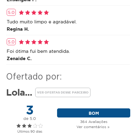
5.0
Tudo muito limpo e agradável.
Regina H.
5.0
Foi ótima fui bem atendida.
Zenaide C.
Ofertado por:
Lola...
VER OFERTAS DESSE PARCEIRO
3
BOM
de 5.0
364 Avaliações
Ver comentários »
Últimos 90 dias