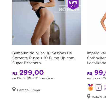
69%
OFF
Bumbum Na Nuca: 10 Sessões De
Imperdível
Corrente Russa + 10 Pump Up com
Carboxite
Super Desconto
Localizad
Super Des
299,00
99,
R$
R$
ou 10x de R$ 33,29 com juros
ou 10x de R$ 
E
5
Campo Limpo
Bela Vis