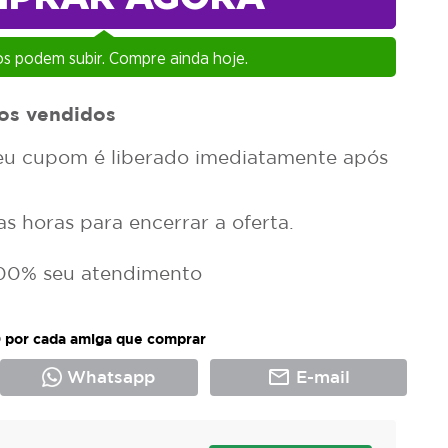
s podem subir. Compre ainda hoje.
os vendidos
u cupom é liberado imediatamente após
 horas para encerrar a oferta.
00% seu atendimento
 por cada amiga que comprar
mail_outline
Whatsapp
E-mail