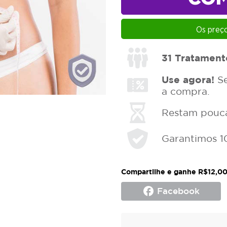
Os preço
31
Tratament
Use agora!
Se
a compra.
Restam poucas
Garantimos 1
Compartilhe e ganhe R$12,00
facebook
Facebook