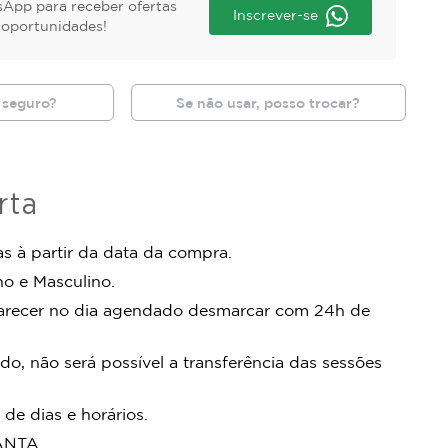
App para receber ofertas
Inscrever-se
s oportunidades!
 seguro?
Se não usar, posso trocar?
rta
s à partir da data da compra.
no e Masculino.
arecer no dia agendado desmarcar com 24h de
do, não será possível a transferência das sessões
 de dias e horários.
MANTA.