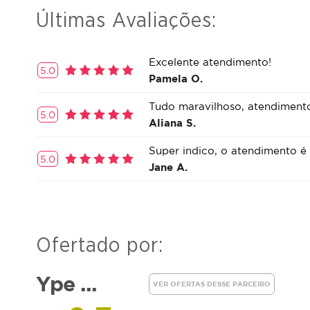
Últimas Avaliações:
Excelente atendimento!
5.0
Pamela O.
Tudo maravilhoso, atendimento 
5.0
Aliana S.
Super indico, o atendimento é e
5.0
Jane A.
Ofertado por:
Ype ...
VER OFERTAS DESSE PARCEIRO