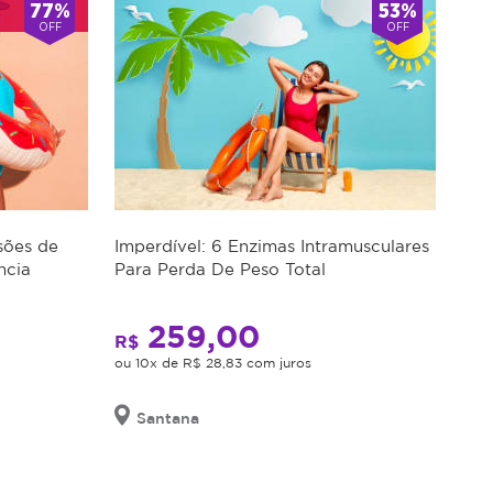
77%
53%
OFF
OFF
sões de
Imperdível: 6 Enzimas Intramusculares
ncia
Para Perda De Peso Total
259,00
R$
ou 10x de R$ 28,83 com juros
Santana