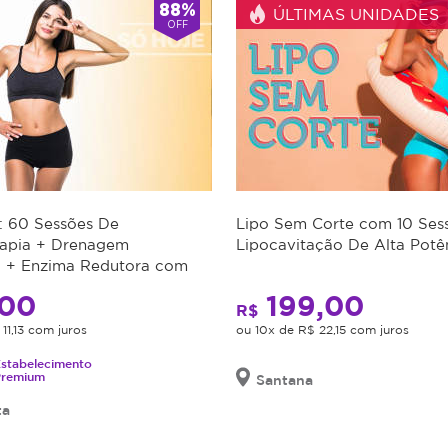
88%
ÚLTIMAS UNIDADES
OFF
: 60 Sessões De
Lipo Sem Corte com 10 Ses
rapia + Drenagem
Lipocavitação De Alta Potê
a + Enzima Redutora com
conto
00
199,00
R$
11,13 com juros
ou 10x de R$ 22,15 com juros
stabelecimento
Premium
Santana
ta