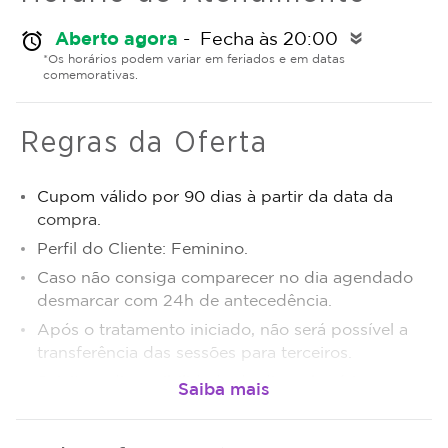
Aberto agora
- Fecha às 20:00
alarm
double_arrow
*Os horários podem variar em feriados e em datas
comemorativas.
Regras da Oferta
Cupom válido por 90 dias à partir da data da
compra.
Perfil do Cliente: Feminino.
Caso não consiga comparecer no dia agendado
desmarcar com 24h de antecedência.
Após o tratamento iniciado, não será possível a
transferência das sessões para terceiros.
Sujeito a disponibilidade de dias e horários.
O não comparecimento será considerado sessão
realizada.