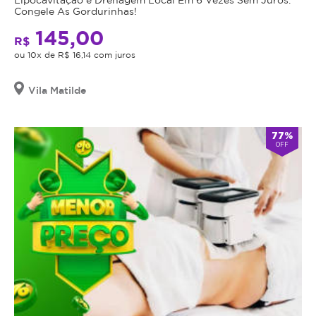
Congele As Gordurinhas!
145,00
R$
ou 10x de R$ 16,14 com juros
Vila Matilde
77%
OFF