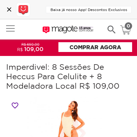
close
Baixa já nosso App! Descontos Exclusivos
0
search
R$ 650,00
COMPRAR AGORA
109,00
R$
Imperdivel: 8 Sessões De
Heccus Para Celulite + 8
Modeladora Local R$ 109,00
favorite_border