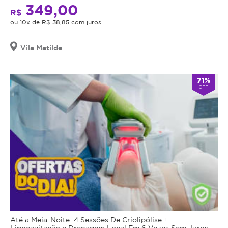
349,00
R$
ou 10x de R$ 38,85 com juros
Vila Matilde
71%
OFF
Até a Meia-Noite: 4 Sessões De Criolipólise +
Lipocavitação e Drenagem Local Em 6 Vezes Sem Juros.