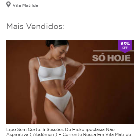
Vila Matilde
Mais Vendidos:
63%
OFF
Lipo Sem Corte: 5 Sessões De Hidrolipoclasia Não
Aspirativa ( Abdômen ) + Corrente Russa Em Vila Matilde