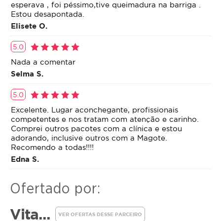
sendo eliminado normalmente pelo organismo. O
esperava , foi péssimo,tive queimadura na barriga .
ácido graxo livre, por sua vez, é reaproveitado pelo
Estou desapontada.
corpo como energia
Elisete O.
5.0
Nada a comentar
Selma S.
5.0
Excelente. Lugar aconchegante, profissionais
competentes e nos tratam com atenção e carinho.
Comprei outros pacotes com a clínica e estou
adorando, inclusive outros com a Magote.
Recomendo a todas!!!!
Edna S.
Ofertado por:
Vita...
VER OFERTAS DESSE PARCEIRO