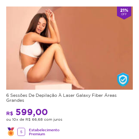
21%
OFF
6 Sessões De Depilação À Laser Galaxy Fiber Áreas
Grandes
599,00
R$
ou 10x de R$ 66,68 com juros
Estabelecimento
5
Premium