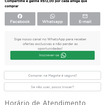
Compartilhe e ganhe R$12,00 por cada amiga que
comprar
facebook
mail_outline
Facebook
Whatsapp
E-mail
Siga nosso canal no WhatsApp para receber
ofertas exclusivas e não perder as
oportunidades!
Inscrever-se
Comprar na Magote é seguro?
Se não usar, posso trocar?
Horário de Atendimento