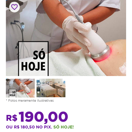
favorite_border
* Fotos meramente ilustrativas
190,00
R$
OU R$ 180,50 NO PIX.
SÓ HOJE!