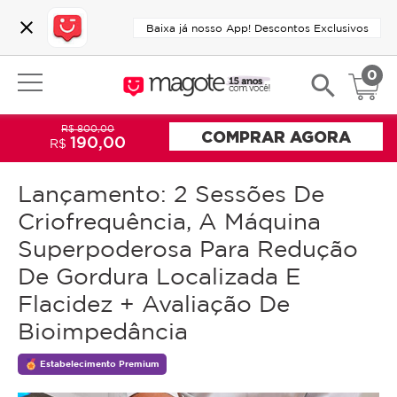
close
Baixa já nosso App! Descontos Exclusivos
0
search
R$ 800,00
COMPRAR AGORA
190,00
R$
Lançamento: 2 Sessões De
Criofrequência, A Máquina
Superpoderosa Para Redução
De Gordura Localizada E
Flacidez + Avaliação De
Bioimpedância
Estabelecimento Premium