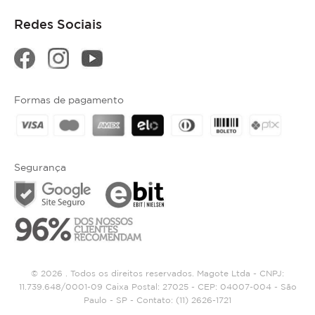
Redes Sociais
Formas de pagamento
Segurança
© 2026 . Todos os direitos reservados. Magote Ltda - CNPJ:
11.739.648/0001-09 Caixa Postal: 27025 - CEP: 04007-004 - São
Paulo - SP - Contato:
(11) 2626-1721