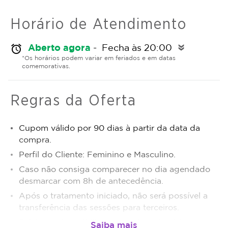
Horário de Atendimento
Aberto agora
- Fecha às 20:00
alarm
double_arrow
*Os horários podem variar em feriados e em datas
comemorativas.
Regras da Oferta
Cupom válido por 90 dias à partir da data da
compra.
Perfil do Cliente: Feminino e Masculino.
Caso não consiga comparecer no dia agendado
desmarcar com 8h de antecedência.
Após o tratamento iniciado, não será possível a
transferência das sessões para terceiros.
Sujeito a disponibilidade de dias e horários.