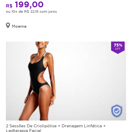
199,00
R$
ou 10x de R$ 22,15 com juros
Moema
75%
OFF
2 Sessões De Criolipólise + Drenagem Linfática +
Ledterapia Facial