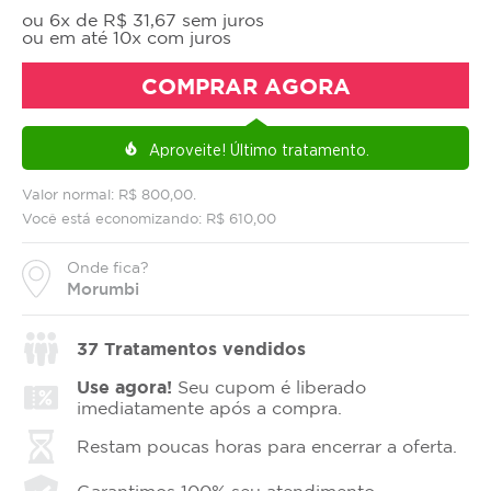
ou 6x de R$ 31,67 sem juros
ou em até 10x com juros
COMPRAR AGORA
Aproveite!
Último tratamento.
local_fire_department
Valor normal: R$ 800,00.
Você está economizando: R$ 610,00
Onde fica?
Morumbi
37
Tratamentos vendidos
Use agora!
Seu cupom é liberado
imediatamente após a compra.
Restam poucas horas para encerrar a oferta.