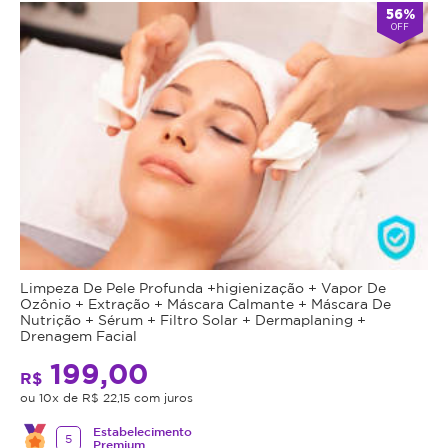
56%
OFF
Limpeza De Pele Profunda +higienização + Vapor De
Ozônio + Extração + Máscara Calmante + Máscara De
Nutrição + Sérum + Filtro Solar + Dermaplaning +
Drenagem Facial
199,00
R$
ou 10x de R$ 22,15 com juros
Estabelecimento
5
Premium