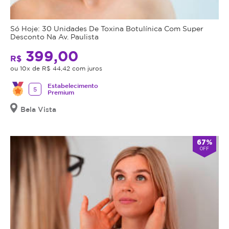
Só Hoje: 30 Unidades De Toxina Botulínica Com Super
Desconto Na Av. Paulista
399,00
R$
ou 10x de R$ 44,42 com juros
Estabelecimento
5
Premium
Bela Vista
67%
OFF