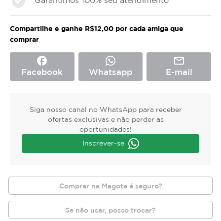
Garantimos 100% seu atendimento
Compartilhe e ganhe R$12,00 por cada amiga que
comprar
facebook
mail_outline
Facebook
Whatsapp
E-mail
Siga nosso canal no WhatsApp para receber
ofertas exclusivas e não perder as
oportunidades!
Inscrever-se
Comprar na Magote é seguro?
Se não usar, posso trocar?