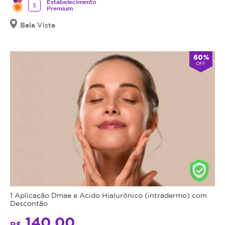
Estabelecimento
5
Premium
Bela Vista
60%
OFF
1 Aplicação Dmae e Acido Hialurônico (intradermo) com
Descontão
140,00
R$