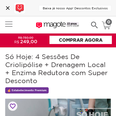
close
Baixa já nosso App! Descontos Exclusivos
0
search
R$ 750,00
COMPRAR AGORA
249,00
R$
Só Hoje: 4 Sessões De
Criolipólise + Drenagem Local
+ Enzima Redutora com Super
Desconto
Estabelecimento Premium
favorite_border