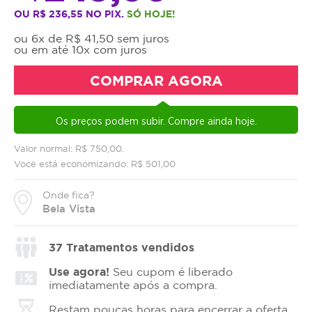
OU R$ 236,55 NO PIX.
SÓ HOJE!
ou 6x de R$ 41,50 sem juros
ou em até 10x com juros
COMPRAR AGORA
Os preços podem subir. Compre ainda hoje.
Valor normal: R$ 750,00.
Você está economizando: R$ 501,00
Onde fica?
Bela Vista
37
Tratamentos vendidos
Use agora!
Seu cupom é liberado
imediatamente após a compra.
Restam poucas horas para encerrar a oferta.