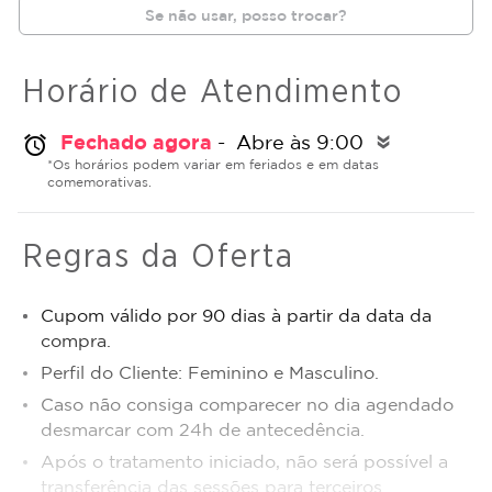
Se não usar, posso trocar?
Horário de Atendimento
Fechado agora
- Abre às 9:00
alarm
double_arrow
*Os horários podem variar em feriados e em datas
comemorativas.
Regras da Oferta
Cupom válido por 90 dias à partir da data da
compra.
Perfil do Cliente: Feminino e Masculino.
Caso não consiga comparecer no dia agendado
desmarcar com 24h de antecedência.
Após o tratamento iniciado, não será possível a
transferência das sessões para terceiros.