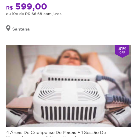
599,00
R$
ou 10x de R$ 66,68 com juros
Santana
41%
OFF
4 Áreas De Criolipolise De Placas + 1 Sessão De