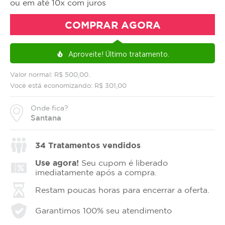
ou em até 10x com juros
COMPRAR AGORA
Aproveite!
Último tratamento.
local_fire_department
Valor normal: R$ 500,00.
Você está economizando: R$ 301,00
Onde fica?
Santana
34
Tratamentos vendidos
Use agora!
Seu cupom é liberado
imediatamente após a compra.
Restam poucas horas para encerrar a oferta.
Garantimos 100% seu atendimento