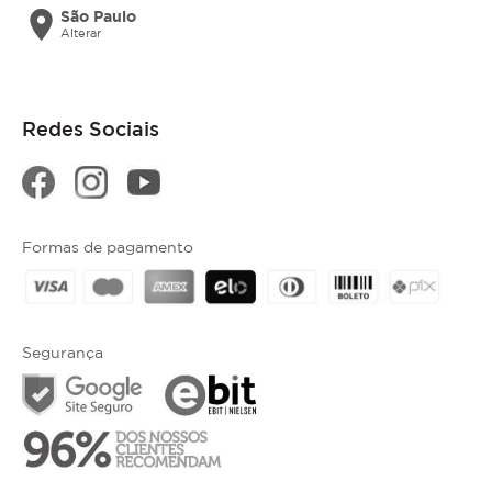
location_on
São Paulo
Alterar
Redes Sociais
Formas de pagamento
Segurança