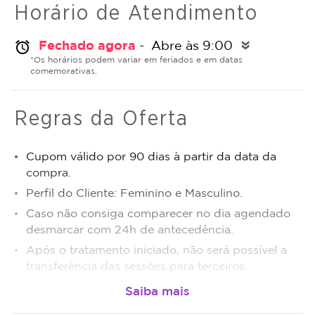
Horário de Atendimento
Fechado agora
- Abre às 9:00
alarm
double_arrow
*Os horários podem variar em feriados e em datas
comemorativas.
Regras da Oferta
Cupom válido por 90 dias à partir da data da
compra.
Perfil do Cliente: Feminino e Masculino.
Caso não consiga comparecer no dia agendado
desmarcar com 24h de antecedência.
Após o tratamento iniciado, não será possível a
transferência das sessões para terceiros.
Sujeito a disponibilidade de dias e horários.
O não comparecimento será considerado sessão