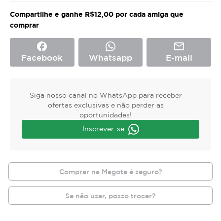
Compartilhe e ganhe R$12,00 por cada amiga que
comprar
facebook
mail_outline
Facebook
Whatsapp
E-mail
Siga nosso canal no WhatsApp para receber
ofertas exclusivas e não perder as
oportunidades!
Inscrever-se
Comprar na Magote é seguro?
Se não usar, posso trocar?