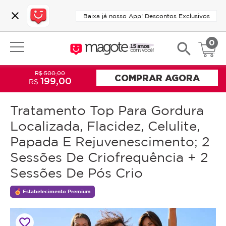
close
Baixa já nosso App! Descontos Exclusivos
0
search
R$ 500,00
COMPRAR AGORA
199,00
R$
Tratamento Top Para Gordura
Localizada, Flacidez, Celulite,
Papada E Rejuvenescimento; 2
Sessões De Criofrequência + 2
Sessões De Pós Crio
Estabelecimento Premium
favorite_border