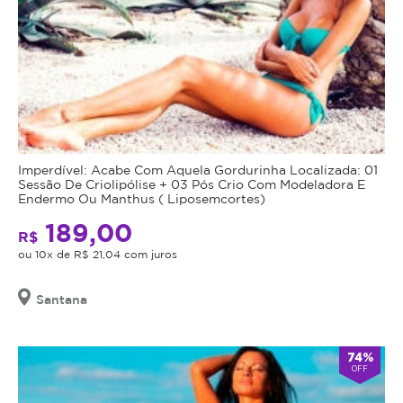
Imperdível: Acabe Com Aquela Gordurinha Localizada: 01
Sessão De Criolipólise + 03 Pós Crio Com Modeladora E
Endermo Ou Manthus ( Liposemcortes)
189,00
R$
ou 10x de R$ 21,04 com juros
Santana
74%
OFF