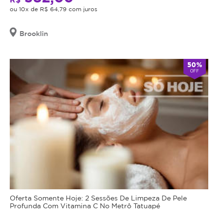
cumulativa,
o
aumento
ou 10x de R$ 64,79 com juros
não
telefone
de
haverá
e
gordura
a
Brooklin
troco
no
senha
nem
para
sangue
crédito.
agendamento.
ou
50%
Antes
OFF
no
Anuncia
da
na
fígado
Magote
realização
desde
do
Outubro/2018
procedimento
anunciado,
é
obrigação
do
estabelecimento
que
está
Oferta Somente Hoje: 2 Sessões De Limpeza De Pele
oferecendo
Profunda Com Vitamina C No Metrô Tatuapé
o