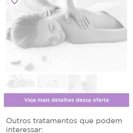
favorite_border
* Fotos meramente ilustrativas
Horário
Outros tratamentos que podem
de
interessar: