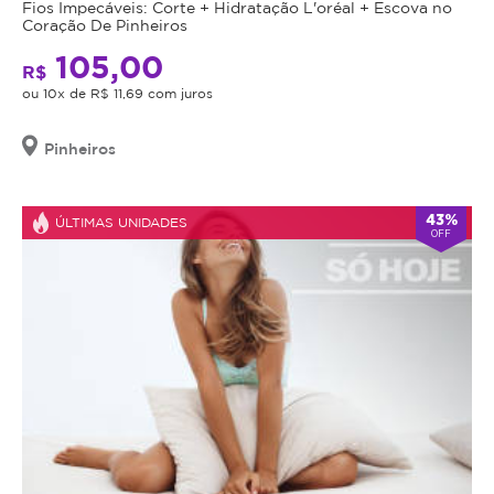
Fios Impecáveis: Corte + Hidratação L'oréal + Escova no
o
Coração De Pinheiros
valor
105,00
adquirido
R$
será
ou 10x de R$ 11,69 com juros
revertido
em
Pinheiros
crédito
para
utilização
43%
ÚLTIMAS UNIDADES
OFF
em
outros
procedimentos
dentro
da
plataforma.
Todo
cupom
comprado
possui