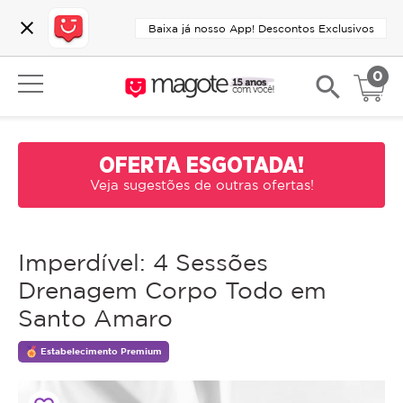
close
Baixa já nosso App! Descontos Exclusivos
0
search
OFERTA ESGOTADA!
Veja sugestões de outras ofertas!
Imperdível: 4 Sessões
Drenagem Corpo Todo em
Santo Amaro
Estabelecimento Premium