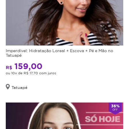
Imperdível: Hidratação Loreal + Escova + Pé e Mão no
Tatuapé
159,00
R$
ou 10x de R$ 17,70 com juros
Tatuapé
36%
OFF