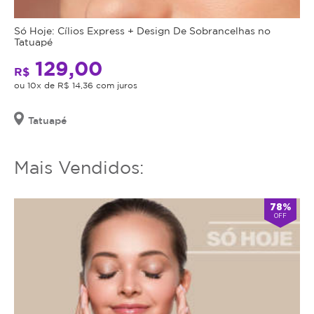
o
serviço
Só Hoje: Cílios Express + Design De Sobrancelhas no
Tatuapé
ou
estornar
129,00
R$
o
ou 10x de R$ 14,36 com juros
mesmo.
Tatuapé
Mais Vendidos:
78%
OFF