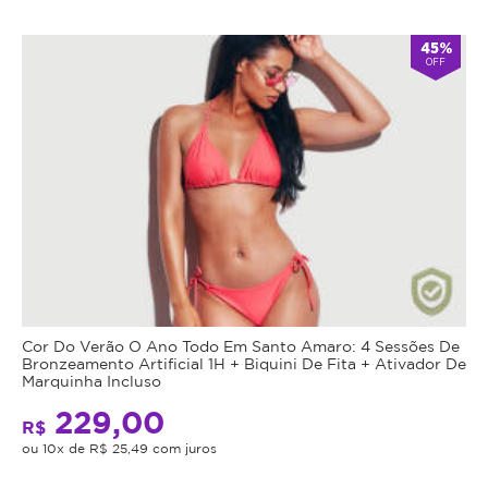
Atendimento
45%
OFF
-
alarm
Fechado
Abre
double_arrow
agora
às
14:00
*Os
horários
podem
variar
em
feriados
e
em
datas
comemorativas.
Cor Do Verão O Ano Todo Em Santo Amaro: 4 Sessões De
Regras
Bronzeamento Artificial 1H + Biquini De Fita + Ativador De
Marquinha Incluso
da
229,00
R$
Oferta
ou 10x de R$ 25,49 com juros