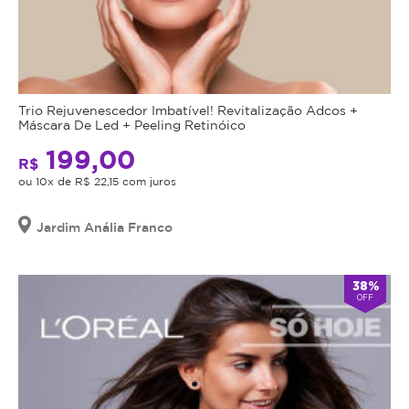
Trio Rejuvenescedor Imbatível! Revitalização Adcos +
Máscara De Led + Peeling Retinóico
199,00
R$
ou 10x de R$ 22,15 com juros
Jardim Anália Franco
38%
OFF