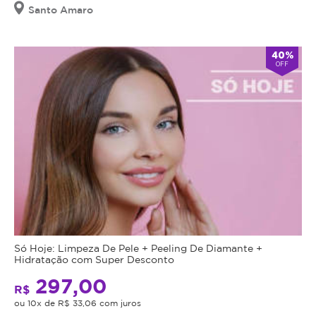
Santo Amaro
Cupom
válido
por
40%
90
OFF
dias
à
partir
da
data
da
compra.
Mais
Perfil
do
Informações
Cliente:
Feminino.
Só Hoje: Limpeza De Pele + Peeling De Diamante +
Hidratação com Super Desconto
Drenagem
Caso
Linfática
297,00
não
R$
estimula
consiga
ou 10x de R$ 33,06 com juros
o
comparecer