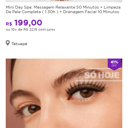
data
Mini Day Spa: Massagem Relaxante 50 Minutos + Limpeza
de
De Pele Completa ( 1:30h ) + Drenagem Facial 10 Minutos
validade,
199,00
que
R$
é
ou 10x de R$ 22,15 com juros
a
data
Tatuapé
limite
para
utilizá-
41%
OFF
lo.
Se
o
cupom
expirar,
você
não
conseguirá
mais
utilizar