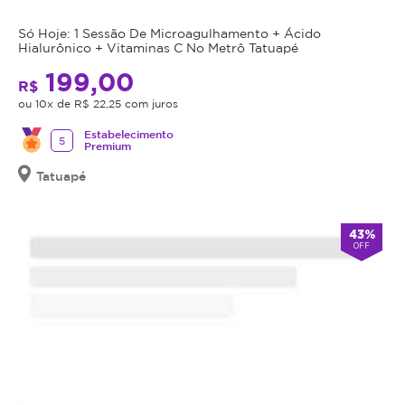
com
data
rápida
de
Só Hoje: 1 Sessão De Microagulhamento + Ácido
recuperação
Hialurônico + Vitaminas C No Metrô Tatuapé
validade,
Atua
que
199,00
na
R$
é
remoção
ou 10x de R$ 22,25 com juros
a
de
Estabelecimento
data
5
pigmentos
Premium
limite
profundos
Tatuapé
para
ou
utilizá-
superficiais
lo.
Corrige
43%
Se
OFF
falhas
o
estéticas
cupom
e
expirar,
devolve
você
naturalidade
não
à
conseguirá
expressão
mais