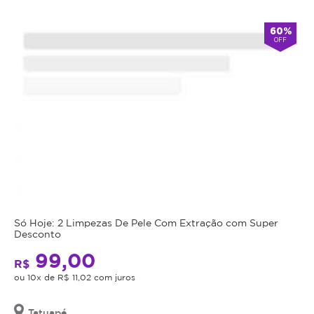
Atendimento
60%
OFF
Fechado
alarm
double_arrow
agora
*Os
horários
podem
variar
em
feriados
e
em
datas
comemorativas.
Regras
Só Hoje: 2 Limpezas De Pele Com Extração com Super
da
Desconto
99,00
Oferta
R$
ou 10x de R$ 11,02 com juros
Cupom
Tatuapé