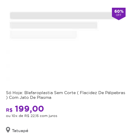
60%
OFF
Só Hoje: Blefaroplastia Sem Corte ( Flacidez De Pálpebras
) Com Jato De Plasma
199,00
R$
ou 10x de R$ 22,15 com juros
Tatuapé