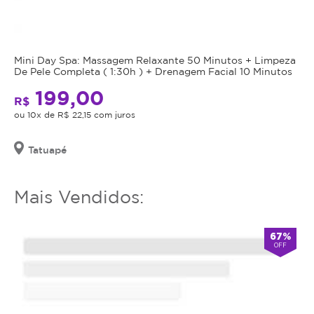
utilizar
A
o
quantidade
serviço
de
ou
sessões
Mini Day Spa: Massagem Relaxante 50 Minutos + Limpeza
estornar
necessárias
De Pele Completa ( 1:30h ) + Drenagem Facial 10 Minutos
o
pode
199,00
mesmo.
R$
variar
ou 10x de R$ 22,15 com juros
conforme
a
profundidade,
Tatuapé
cor
e
Mais Vendidos:
tipo
de
pigmento
67%
utilizado
OFF
na
micropigmentação
original.