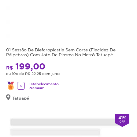
Se
você
se
arrependeu
do
resultado
ou
01 Sessão De Blefaroplastia Sem Corte (Flacidez De
deseja
Pálpebras) Com Jato De Plasma No Metrô Tatuapé
corrigir
199,00
falhas,
R$
agende
ou 10x de R$ 22,25 com juros
já
Estabelecimento
5
sua
Premium
sessão
Tatuapé
de
remoção
com
41%
OFF
jato
de
plasma