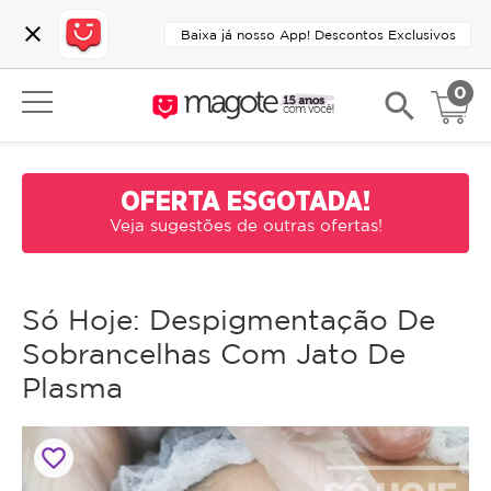
close
Baixa já nosso App! Descontos Exclusivos
0
search
OFERTA ESGOTADA!
Veja sugestões de outras ofertas!
Só Hoje: Despigmentação De
Sobrancelhas Com Jato De
Plasma
favorite_border