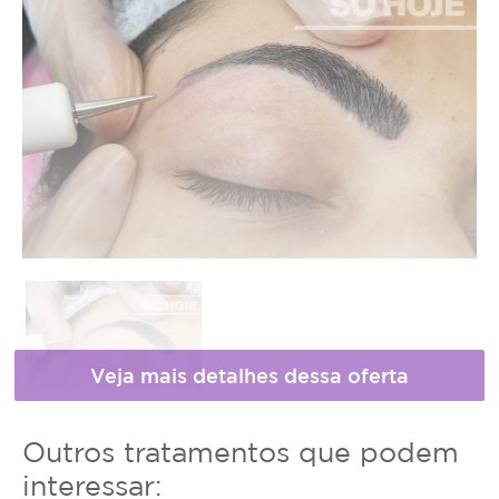
Horário
* Fotos meramente ilustrativas
Outros tratamentos que podem
de
interessar: