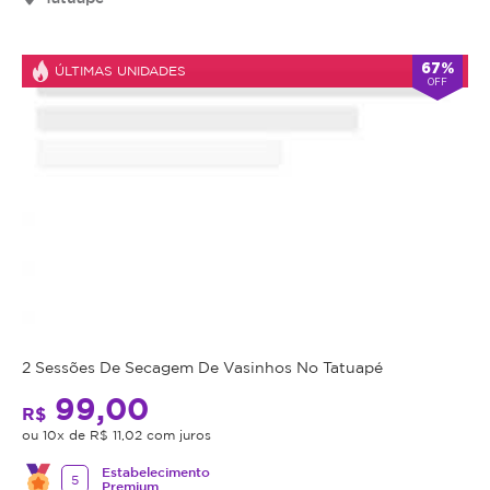
válido
por
90
67%
ÚLTIMAS UNIDADES
OFF
dias
à
partir
da
data
da
compra.
Mais
Perfil
do
Informações
Cliente:
Feminino
Fez
e
2 Sessões De Secagem De Vasinhos No Tatuapé
Masculino.
99,00
Micropigmentação
R$
Caso
ou 10x de R$ 11,02 com juros
e
não
Estabelecimento
consiga
5
Premium