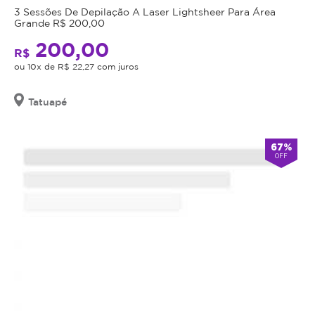
e
o
3 Sessões De Depilação A Laser Lightsheer Para Área
eficaz.
procedimento,
Grande R$ 200,00
fazer
Esse
200,00
R$
uma
procedimento
ou 10x de R$ 22,27 com juros
avaliação
permite
técnica
clarear
e
Tatuapé
ou
esclarecer
remover
dos
totalmente
67%
benefícios
a
OFF
e
micropigmentação
,
riscos
respeitando
a
as
saúde
características
do
da
procedimento.
pele
Caso
e
não
do
seja
pigmento
indicação,