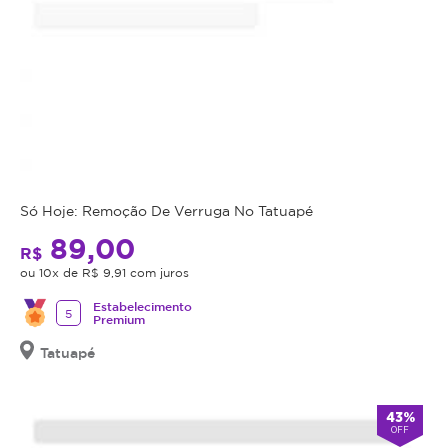
na
Magote.
Tratamento
seguro,
acessível
e
realizado
por
especialistas.
Só Hoje: Remoção De Verruga No Tatuapé
89,00
R$
ou 10x de R$ 9,91 com juros
Estabelecimento
5
Premium
Tatuapé
43%
OFF