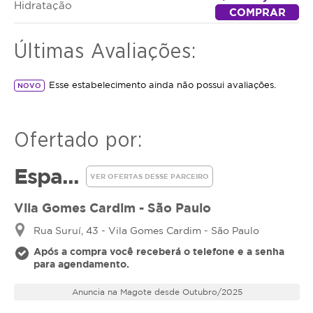
Hidratação
Fios mais fortes e maleáveis
COMPRAR
Proteção contra agressões externas como
calor, poluição e sol
Últimas Avaliações:
O resultado é um cabelo leve, sedoso e com brilho
de salão por muito mais tempo.
Esse estabelecimento ainda não possui avaliações.
NOVO
Agende agora e experimente o poder de uma
hidratação profissional.
Ofertado por:
Espa...
VER OFERTAS DESSE PARCEIRO
Vila Gomes Cardim - São Paulo
Rua Suruí, 43 - Vila Gomes Cardim - São Paulo
Após a compra você receberá o telefone e a senha
para agendamento.
Anuncia na Magote desde Outubro/2025