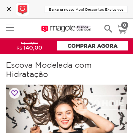
close
Baixa já nosso App! Descontos Exclusivos
0
search
R$ 180,00
COMPRAR AGORA
140,00
R$
Escova Modelada com
Hidratação
favorite_border