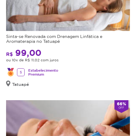
Sinta-se Renovada com Drenagem Linfática e
Aromaterapia no Tatuapé
99,00
R$
ou 10x de R$ 11,02 com juros
Estabelecimento
5
Premium
Tatuapé
66%
OFF