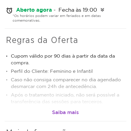
Aberto agora
- Fecha às 19:00
alarm
double_arrow
*Os horários podem variar em feriados e em datas
comemorativas.
Regras da Oferta
Cupom válido por 90 dias à partir da data da
compra.
Perfil do Cliente: Feminino e Infantil
Caso não consiga comparecer no dia agendado
desmarcar com 24h de antecedência.
Após o tratamento iniciado, não será possível a
transferência das sessões para terceiros.
Sujeito a disponibilidade de dias e horários.
O não comparecimento será considerado sessão
realizada.