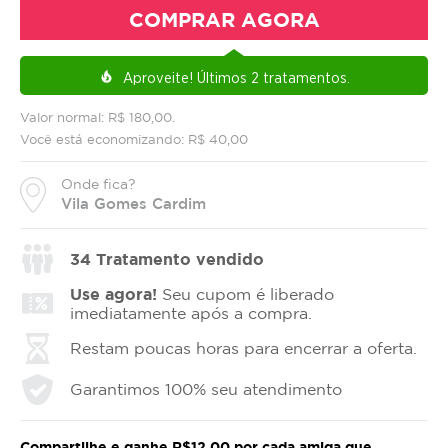
COMPRAR AGORA
Aproveite!
Últimos 2 tratamentos.
local_fire_department
Valor normal: R$ 180,00.
Você está economizando: R$ 40,00
Onde fica?
Vila Gomes Cardim
34
Tratamento vendido
Use agora!
Seu cupom é liberado
imediatamente após a compra.
Restam poucas horas para encerrar a oferta.
Garantimos 100% seu atendimento
Compartilhe e ganhe R$12,00 por cada amiga que