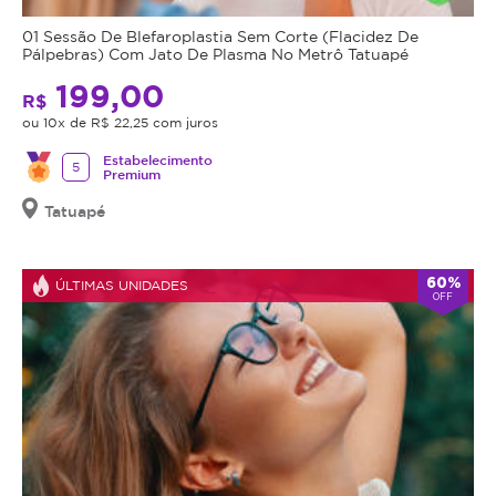
01 Sessão De Blefaroplastia Sem Corte (Flacidez De
Pálpebras) Com Jato De Plasma No Metrô Tatuapé
199,00
R$
ou 10x de R$ 22,25 com juros
Estabelecimento
5
Premium
Tatuapé
60%
ÚLTIMAS UNIDADES
OFF