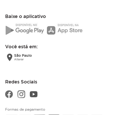
Baixe o aplicativo
Você está em:
location_on
São Paulo
Alterar
Redes Sociais
Formas de pagamento