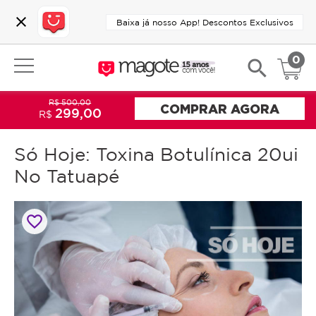
close
Baixa já nosso App! Descontos Exclusivos
0
search
R$ 500,00
COMPRAR AGORA
299,00
R$
Só Hoje: Toxina Botulínica 20ui
No Tatuapé
favorite_border