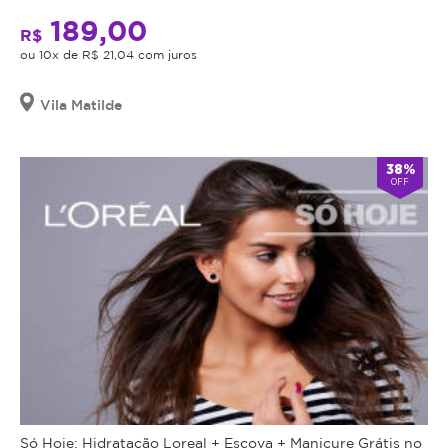
189,00
R$
ou 10x de R$ 21,04 com juros
Vila Matilde
38%
OFF
Só Hoje: Hidratação Loreal + Escova + Manicure Grátis no