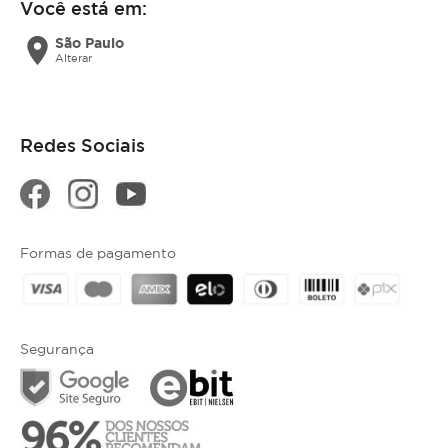
Você está em:
location_on
São Paulo
Alterar
Redes Sociais
Formas de pagamento
Segurança