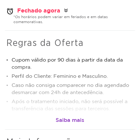
Fechado agora
alarm
double_arrow
*Os horários podem variar em feriados e em datas
comemorativas.
Regras da Oferta
Cupom válido por 90 dias à partir da data da
compra.
Perfil do Cliente: Feminino e Masculino.
Caso não consiga comparecer no dia agendado
desmarcar com 24h de antecedência.
Após o tratamento iniciado, não será possível a
transferência das sessões para terceiros.
Sujeito a disponibilidade de dias e horários.
O não comparecimento será considerado sessão
realizada.