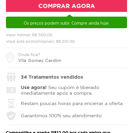
COMPRAR AGORA
Os preços podem subir. Compre ainda hoje.
Valor normal: R$ 500,00.
Você está economizando: R$ 201,00
Onde fica?
Vila Gomes Cardim
34
Tratamentos vendidos
Use agora!
Seu cupom é liberado
imediatamente após a compra.
Restam poucas horas para encerrar a oferta.
Garantimos 100% seu atendimento
Compartilhe e ganhe R$12,00 por cada amiga que