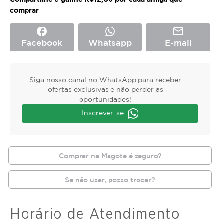
comprar
facebook
mail_outline
Facebook
Whatsapp
E-mail
Siga nosso canal no WhatsApp para receber
ofertas exclusivas e não perder as
oportunidades!
Inscrever-se
Comprar na Magote é seguro?
Se não usar, posso trocar?
Horário de Atendimento