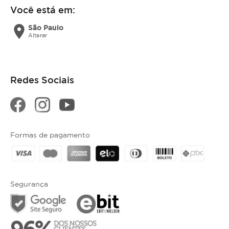
Você está em:
location_on
São Paulo
Alterar
Redes Sociais
Formas de pagamento
Segurança