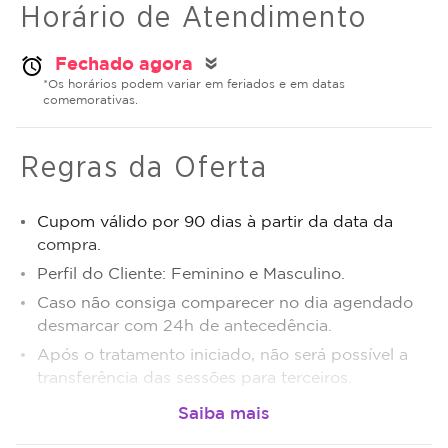
Horário de Atendimento
Fechado agora
alarm
double_arrow
*Os horários podem variar em feriados e em datas
comemorativas.
Regras da Oferta
Cupom válido por 90 dias à partir da data da
compra.
Perfil do Cliente: Feminino e Masculino.
Caso não consiga comparecer no dia agendado
desmarcar com 24h de antecedência.
Após o tratamento iniciado, não será possível a
transferência das sessões para terceiros.
Sujeito a disponibilidade de dias e horários.
O não comparecimento será considerado sessão