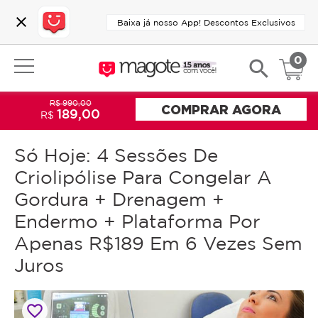
close
Baixa já nosso App! Descontos Exclusivos
0
search
R$ 990,00
COMPRAR AGORA
189,00
R$
Só Hoje: 4 Sessões De
Criolipólise Para Congelar A
Gordura + Drenagem +
Endermo + Plataforma Por
Apenas R$189 Em 6 Vezes Sem
Juros
favorite_border