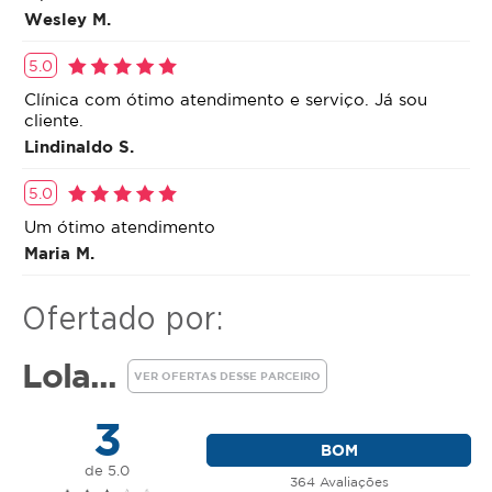
Wesley M.
5.0
Clínica com ótimo atendimento e serviço. Já sou
cliente.
Lindinaldo S.
5.0
Um ótimo atendimento
Maria M.
Ofertado por:
Lola...
VER OFERTAS DESSE PARCEIRO
3
BOM
de 5.0
364 Avaliações