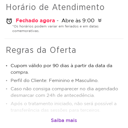
Horário de Atendimento
Fechado agora
- Abre às 9:00
alarm
double_arrow
*Os horários podem variar em feriados e em datas
comemorativas.
Regras da Oferta
Cupom válido por 90 dias à partir da data da
compra.
Perfil do Cliente: Feminino e Masculino.
Caso não consiga comparecer no dia agendado
desmarcar com 24h de antecedência.
Após o tratamento iniciado, não será possível a
transferência das sessões para terceiros.
Sujeito a disponibilidade de dias e horários.
O não comparecimento será considerado sessão