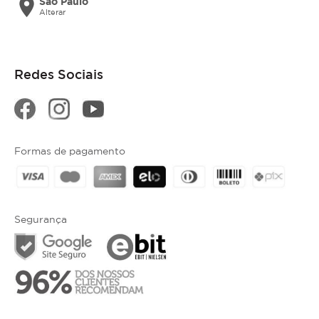
location_on
São Paulo
Alterar
Redes Sociais
Formas de pagamento
Segurança