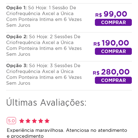
Opção 1:
Só Hoje: 1 Sessão De
Flacidez, rejuvenescimento, gordura localizada e
99,00
Criofrequência Axcel a Única
R$
celulite.
Com Ponteira Intima em 6 Vezes
COMPRAR
Sem Juros
Opção 2:
Só Hoje: 2 Sessões De
190,00
Criofrequência Axcel a Única
R$
Com Ponteira Intima em 6 Vezes
COMPRAR
Sem Juros
Opção 3:
Só Hoje: 3 Sessões De
280,00
Criofrequência Axcel a Única
R$
Com Ponteira Intima em 6 Vezes
COMPRAR
Sem Juros
Últimas Avaliações:
5.0
Experiência maravilhosa. Atenciosa no atendimento
e procedimento