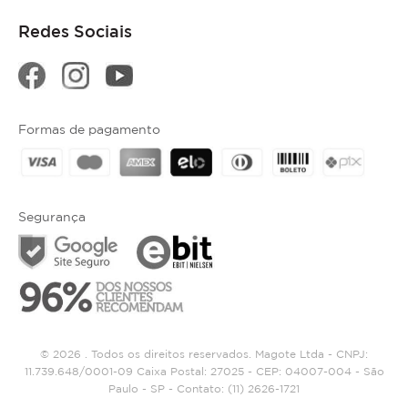
Redes Sociais
Formas de pagamento
Segurança
© 2026 . Todos os direitos reservados. Magote Ltda - CNPJ:
11.739.648/0001-09 Caixa Postal: 27025 - CEP: 04007-004 - São
Paulo - SP - Contato:
(11) 2626-1721