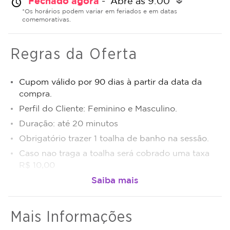
Fechado agora
- Abre às 9:00
alarm
double_arrow
*Os horários podem variar em feriados e em datas
comemorativas.
Regras da Oferta
Cupom válido por 90 dias à partir da data da
compra.
Perfil do Cliente: Feminino e Masculino.
Duração: até 20 minutos
Obrigatório trazer 1 toalha de banho na sessão.
Caso nao traga a toalha será cobrado uma taxa
R$ 10,00
Caso não consiga comparecer no dia agendado
desmarcar com 24h de antecedência.
Após o tratamento iniciado, não será possível a
Mais Informações
transferência das sessões para terceiros.