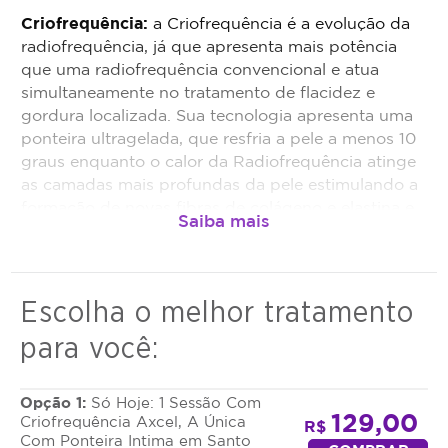
Sujeito a disponibilidade de dias e horários.
Criofrequência:
a Criofrequência é a evolução da
O não comparecimento será considerado sessão
radiofrequência, já que apresenta mais potência
realizada.
que uma radiofrequência convencional e atua
Promoção não cumulativa, não haverá troco nem
simultaneamente no tratamento de flacidez e
crédito.
gordura localizada. Sua tecnologia apresenta uma
ponteira ultragelada, que resfria a pele a menos 10
Antes da realização do procedimento anunciado,
graus enquanto o calor da Radiofrequência atinge
é obrigação do estabelecimento que está
as camadas mais profundas da pele estimulando a
oferecendo o procedimento, fazer uma avaliação
formação de novas fibras de colágeno e elastina e
técnica e esclarecer dos benefícios e riscos a
a quebra da gordura. Essa nova tecnologia produz
saúde do procedimento. Caso não seja indicação,
vários choques térmicos, proporcionado uma
o valor adquirido será revertido em crédito para
tensão instantânea da pele levando a resultados
utilização em outros procedimentos dentro da
contra a flacidez e gordura em menos tempo.
plataforma.
Escolha o melhor tratamento
Todo cupom comprado possui data de validade,
para você:
que é a data limite para utilizá-lo. Se o cupom
expirar, você não conseguirá mais utilizar o
serviço ou estornar o mesmo.
Opção 1:
Só Hoje: 1 Sessão Com
129,00
Criofrequência Axcel, A Única
R$
Com Ponteira Intima em Santo