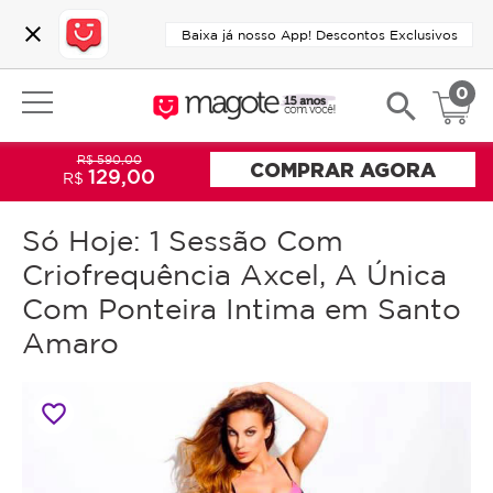
close
Baixa já nosso App! Descontos Exclusivos
0
search
R$ 590,00
COMPRAR AGORA
129,00
R$
Só Hoje: 1 Sessão Com
Criofrequência Axcel, A Única
Com Ponteira Intima em Santo
Amaro
favorite_border