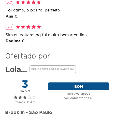
5.0
Foi ótimo, o pós foi perfeito
Ana C.
5.0
Sim eu voltarei pq fui muito bem atendida
Dadima C.
Ofertado por:
Lola...
VER OFERTAS DESSE PARCEIRO
3
BOM
de 5.0
364 Avaliações
Ver comentários »
Últimos 90 dias
Brooklin - São Paulo