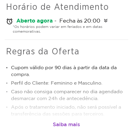
Horário de Atendimento
Aberto agora
- Fecha às 20:00
alarm
double_arrow
*Os horários podem variar em feriados e em datas
comemorativas.
Regras da Oferta
Cupom válido por 90 dias à partir da data da
compra.
Perfil do Cliente: Feminino e Masculino.
Caso não consiga comparecer no dia agendado
desmarcar com 24h de antecedência.
Após o tratamento iniciado, não será possível a
transferência das sessões para terceiros.
Sujeito a disponibilidade de dias e horários.
O não comparecimento será considerado sessão