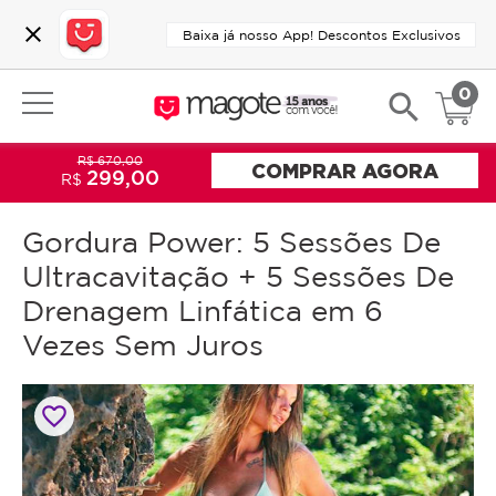
close
Baixa já nosso App! Descontos Exclusivos
0
search
R$ 670,00
COMPRAR AGORA
299,00
R$
Gordura Power: 5 Sessões De
Ultracavitação + 5 Sessões De
Drenagem Linfática em 6
Vezes Sem Juros
favorite_border