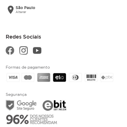
location_on
São Paulo
Alterar
Redes Sociais
Formas de pagamento
Segurança