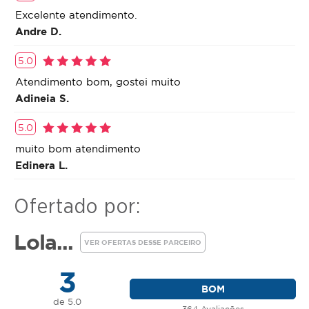
Excelente atendimento.
Andre D.
5.0
Atendimento bom, gostei muito
Adineia S.
5.0
muito bom atendimento
Edinera L.
Ofertado por:
Lola...
VER OFERTAS DESSE PARCEIRO
3
BOM
de 5.0
364 Avaliações