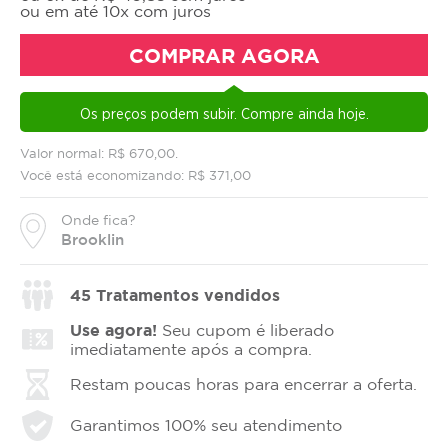
ou em até 10x com juros
COMPRAR AGORA
Os preços podem subir. Compre ainda hoje.
Valor normal: R$ 670,00.
Você está economizando: R$ 371,00
Onde fica?
Brooklin
45
Tratamentos vendidos
Use agora!
Seu cupom é liberado
imediatamente após a compra.
Restam poucas horas para encerrar a oferta.
Garantimos 100% seu atendimento