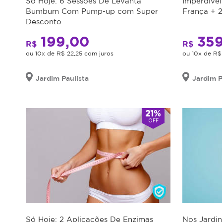
Só Hoje: 6 Sessões De Levanta
Imperdíve
Bumbum Com Pump-up com Super
França + 2
Desconto
199,00
359
R$
R$
ou 10x de R$ 22,25 com juros
ou 10x de R$
Jardim Paulista
Jardim P
21%
OFF
Só Hoje: 2 Aplicações De Enzimas
Nos Jardin