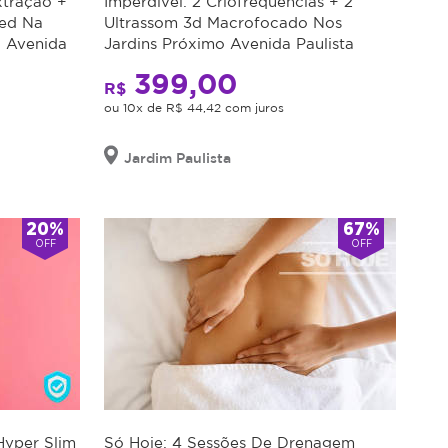
xtração +
Imperdível: 2 Criofrequências + 2
Led Na
Ultrassom 3d Macrofocado Nos
o Avenida
Jardins Próximo Avenida Paulista
399,00
R$
ou 10x de R$ 44,42 com juros
Jardim Paulista
20%
67%
OFF
OFF
Hyper Slim
Só Hoje: 4 Sessões De Drenagem