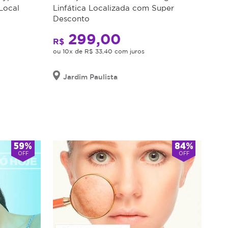
Local
Linfática Localizada com Super
Desconto
299,00
R$
ou 10x de R$ 33,40 com juros
Jardim Paulista
59%
84%
OFF
OFF