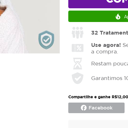
local_fire_department
Ap
32
Tratamen
Use agora!
Se
a compra.
Restam poucas
Garantimos 1
Compartilhe e ganhe R$12,00
facebook
Facebook