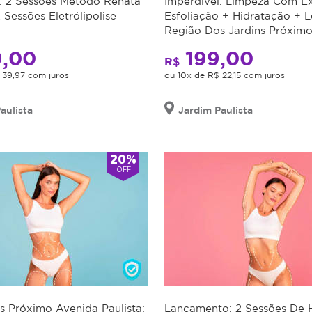
l: 2 Sessões Método Renata
Imperdível: Limpeza Com E
 Sessões Eletrólipolise
Esfoliação + Hidratação + 
Região Dos Jardins Próxim
Paulista
,00
199,00
R$
 39,97 com juros
ou 10x de R$ 22,15 com juros
aulista
Jardim Paulista
20%
OFF
s Próximo Avenida Paulista:
Lançamento: 2 Sessões De 