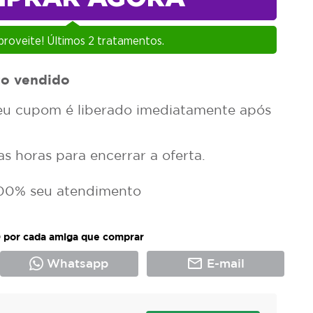
roveite!
Últimos 2 tratamentos.
to vendido
u cupom é liberado imediatamente após
 horas para encerrar a oferta.
00% seu atendimento
 por cada amiga que comprar
mail_outline
Whatsapp
E-mail