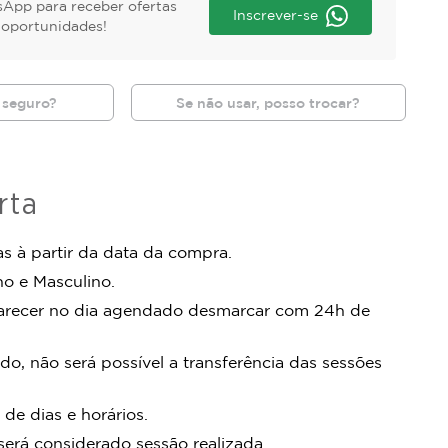
App para receber ofertas
Inscrever-se
s oportunidades!
 seguro?
Se não usar, posso trocar?
rta
s à partir da data da compra.
no e Masculino.
arecer no dia agendado desmarcar com 24h de
do, não será possível a transferência das sessões
 de dias e horários.
rá considerado sessão realizada.