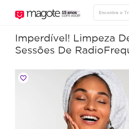
Imperdível! Limpeza D
Sessões De RadioFreq
favorite_border