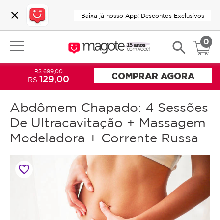
close
Baixa já nosso App! Descontos Exclusivos
0
search
R$ 699,00
COMPRAR AGORA
129,00
R$
Abdômem Chapado: 4 Sessões
De Ultracavitação + Massagem
Modeladora + Corrente Russa
favorite_border