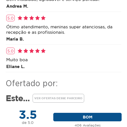
intensificar a tonificação de definição da região a
Andrea M.
ser tratada.
5.0
Ótimo atendimento, meninas super atenciosas, da
recepção e as profissionais.
Maria B.
5.0
Muito boa
Eliane L.
Ofertado por:
Este...
VER OFERTAS DESSE PARCEIRO
3.5
BOM
de 5.0
406 Avaliações