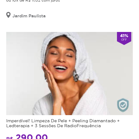
ou 10x de R$ 11,02 com juros
Jardim Paulista
41%
OFF
Imperdível! Limpeza De Pele + Peeling Diamantado +
Ledterapia + 3 Sessões De RadioFrequência
290,00
R$