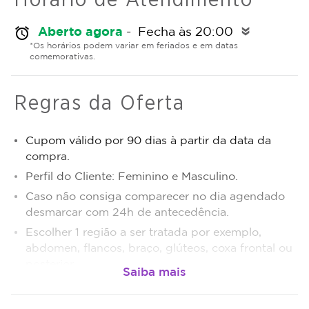
Aberto agora
- Fecha às 20:00
alarm
double_arrow
*Os horários podem variar em feriados e em datas
comemorativas.
Regras da Oferta
Cupom válido por 90 dias à partir da data da
compra.
Perfil do Cliente: Feminino e Masculino.
Caso não consiga comparecer no dia agendado
desmarcar com 24h de antecedência.
Escolher 1 região a ser tratada por exemplo,
abdomen, flancos, braço, glúteos, coxa frontal ou
posterior.
Após o tratamento iniciado, não será possível a
transferência das sessões para terceiros.