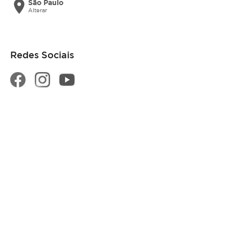
location_on
São Paulo
Alterar
Redes Sociais
Formas de pagamento
Segurança