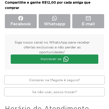
Compartilhe e ganhe R$12,00 por cada amiga que
comprar
facebook
mail_outline
Facebook
Whatsapp
E-mail
Siga nosso canal no WhatsApp para receber
ofertas exclusivas e não perder as
oportunidades!
Inscrever-se
Comprar na Magote é seguro?
Se não usar, posso trocar?
Horário de Atendimento