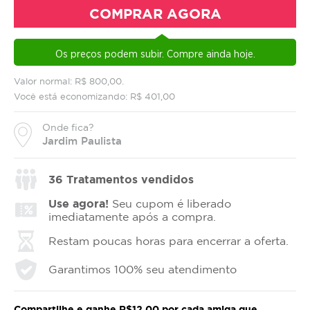
COMPRAR AGORA
Os preços podem subir. Compre ainda hoje.
Valor normal: R$ 800,00.
Você está economizando: R$ 401,00
Onde fica?
Jardim Paulista
36
Tratamentos vendidos
Use agora!
Seu cupom é liberado
imediatamente após a compra.
Restam poucas horas para encerrar a oferta.
Garantimos 100% seu atendimento
Compartilhe e ganhe R$12,00 por cada amiga que