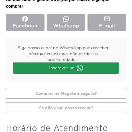
comprar
facebook
mail_outline
Facebook
Whatsapp
E-mail
Siga nosso canal no WhatsApp para receber
ofertas exclusivas e não perder as
oportunidades!
Inscrever-se
Comprar na Magote é seguro?
Se não usar, posso trocar?
Horário de Atendimento