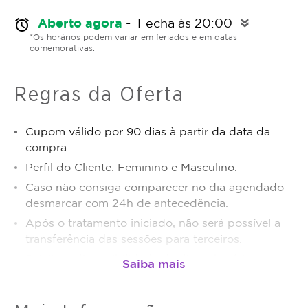
Aberto agora
- Fecha às 20:00
alarm
double_arrow
*Os horários podem variar em feriados e em datas
comemorativas.
Regras da Oferta
Cupom válido por 90 dias à partir da data da
compra.
Perfil do Cliente: Feminino e Masculino.
Caso não consiga comparecer no dia agendado
desmarcar com 24h de antecedência.
Após o tratamento iniciado, não será possível a
transferência das sessões para terceiros.
Sujeito a disponibilidade de dias e horários.
O não comparecimento será considerado sessão
realizada.