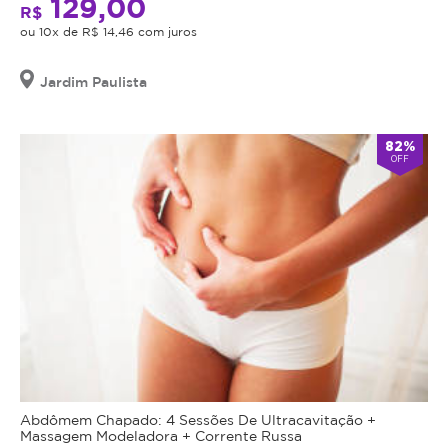
129,00
R$
ou 10x de R$ 14,46 com juros
Jardim Paulista
82%
OFF
Abdômem Chapado: 4 Sessões De Ultracavitação +
Massagem Modeladora + Corrente Russa