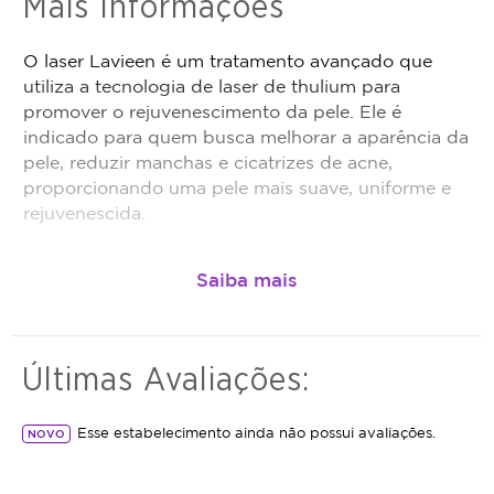
Mais Informações
Promoção não cumulativa, não haverá troco nem
crédito.
O laser Lavieen é um tratamento avançado que
Antes da realização do procedimento anunciado,
utiliza a tecnologia de laser de thulium para
é obrigação do estabelecimento que está
promover o rejuvenescimento da pele. Ele é
oferecendo o procedimento, fazer uma avaliação
indicado para quem busca melhorar a aparência da
técnica e esclarecer dos benefícios e riscos a
pele, reduzir manchas e cicatrizes de acne,
saúde do procedimento. Caso não seja indicação,
proporcionando uma pele mais suave, uniforme e
o valor adquirido será revertido em crédito para
rejuvenescida.
utilização em outros procedimentos dentro da
plataforma.
Todo cupom comprado possui data de validade,
que é a data limite para utilizá-lo. Se o cupom
expirar, você não conseguirá mais utilizar o
serviço ou estornar o mesmo.
Últimas Avaliações:
Esse estabelecimento ainda não possui avaliações.
NOVO