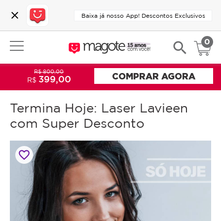
close
Baixa já nosso App! Descontos Exclusivos
0
search
R$ 800,00
COMPRAR AGORA
399,00
R$
Termina Hoje: Laser Lavieen
com Super Desconto
favorite_border