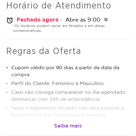
Horário de Atendimento
Fechado agora
- Abre às 9:00
alarm
double_arrow
*Os horários podem variar em feriados e em datas
comemorativas.
Regras da Oferta
Cupom válido por 90 dias à partir da data da
compra.
Perfil do Cliente: Feminino e Masculino.
Caso não consiga comparecer no dia agendado
desmarcar com 24h de antecedência.
Após o tratamento iniciado, não será possível a
transferência das sessões para terceiros.
Sujeito a disponibilidade de dias e horários.
O não comparecimento será considerado sessão