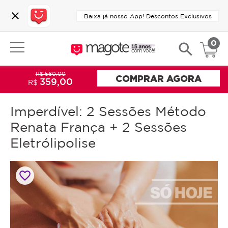
close
Baixa já nosso App! Descontos Exclusivos
0
search
R$ 560,00
COMPRAR AGORA
359,00
R$
Imperdível: 2 Sessões Método
Renata França + 2 Sessões
Eletrólipolise
favorite_border