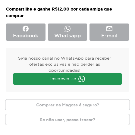
Compartilhe e ganhe R$12,00 por cada amiga que
comprar
facebook
mail_outline
Facebook
Whatsapp
E-mail
Siga nosso canal no WhatsApp para receber
ofertas exclusivas e não perder as
oportunidades!
Inscrever-se
Comprar na Magote é seguro?
Se não usar, posso trocar?