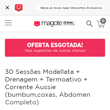
close
Baixa já nosso App! Descontos Exclusivos
0
search
OFERTA ESGOTADA!
Veja sugestões de outras ofertas!
30 Sessões Modellata +
Drenagem + Termoativo +
Corrente Aussie
(bumbum,coxas, Abdomen
Completo)