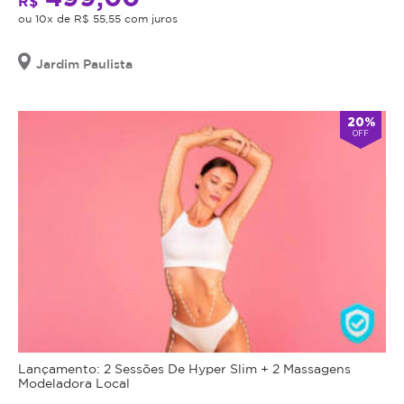
R$
o
com
ou 10x de R$ 55,55 com juros
procedimento,
massagem
fazer
modeladora
Jardim Paulista
uma
tonifica
avaliação
os
técnica
20%
músculos,
e
OFF
esculpe
esclarecer
áreas
dos
problemáticas
benefícios
e
e
redefine
riscos
seu
a
contorno
saúde
corporal,
do
proporcionando
procedimento.
uma
Caso
aparência
não
Lançamento: 2 Sessões De Hyper Slim + 2 Massagens
mais
seja
Modeladora Local
esculpida
indicação,