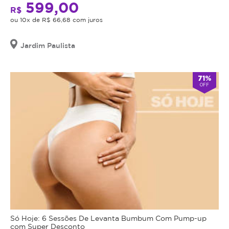
599,00
e
o
R$
definida.
ou 10x de R$ 66,68 com juros
valor
adquirido
Drenagem
será
Jardim Paulista
Linfática
revertido
e
em
Desintoxicação:
71%
crédito
A
OFF
para
técnica
utilização
de
em
drenagem
outros
linfática
procedimentos
com
dentro
termoativos
da
estimula
plataforma.
o
sistema
Todo
linfático,
cupom
eliminando
comprado
Só Hoje: 6 Sessões De Levanta Bumbum Com Pump-up
toxinas
possui
com Super Desconto