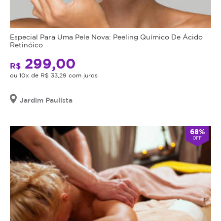
sensação
revigorante
e
energizante
Especial Para Uma Pele Nova: Peeling Químico De Ácido
Retinóico
em
todo
299,00
R$
o
ou 10x de R$ 33,29 com juros
corpo.
Descubra
Jardim Paulista
o
poder
da
68%
OFF
Modellata
para
uma
transformação
corporal
completa.