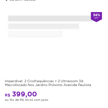
válido
por
90
34%
OFF
dias
à
partir
da
data
da
compra.
Mais
Perfil
do
Informações
Cliente:
Feminino
Experimente
e
Imperdível: 2 Criofrequências + 2 Ultrassom 3d
Macrofocado Nos Jardins Próximo Avenida Paulista
a
Masculino.
transformação
399,00
Caso
R$
completa
não
ou 10x de R$ 44,42 com juros
com
consiga