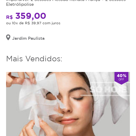
utilizar
Eletrólipolise
e
o
Oxigenação
359,00
serviço
R$
dos
ou
ou 10x de R$ 39,97 com juros
Tecidos:
estornar
Nosso
o
Jardim Paulista
tratamento
mesmo.
promove
uma
Mais Vendidos:
circulação
sanguínea
aprimorada,
40%
OFF
aumentando
a
oxigenação
dos
tecidos
e
proporcionando
uma