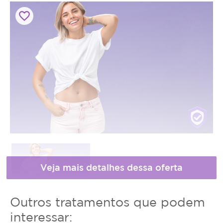
favorite_border
Horário
Outros tratamentos que podem
de
* Fotos meramente ilustrativas
interessar: