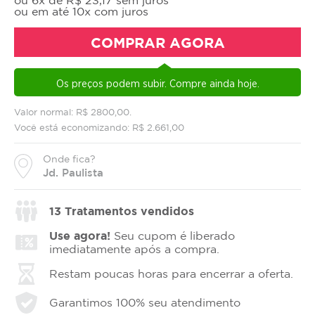
ou em até 10x com juros
COMPRAR AGORA
Os preços podem subir. Compre ainda hoje.
Valor normal: R$ 2800,00.
Você está economizando: R$ 2.661,00
Onde fica?
Jd. Paulista
13
Tratamentos vendidos
Use agora!
Seu cupom é liberado
imediatamente após a compra.
Restam poucas horas para encerrar a oferta.
Garantimos 100% seu atendimento