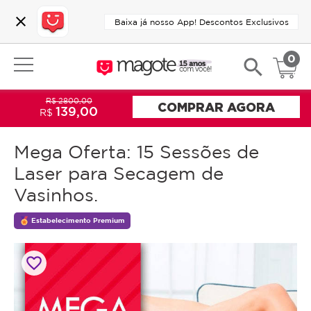
close
Baixa já nosso App! Descontos Exclusivos
0
search
R$ 2800,00
COMPRAR AGORA
139,00
R$
Mega Oferta: 15 Sessões de
Laser para Secagem de
Vasinhos.
Estabelecimento Premium
favorite_border