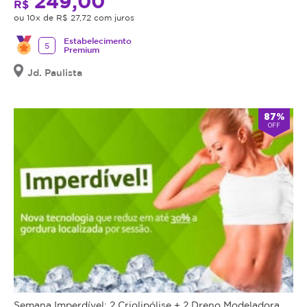
249,00
R$
ou 10x de R$ 27,72 com juros
Estabelecimento
5
Premium
Jd. Paulista
87%
OFF
Semana Imperdível: 2 Criolipólise + 2 Dreno Modeladora