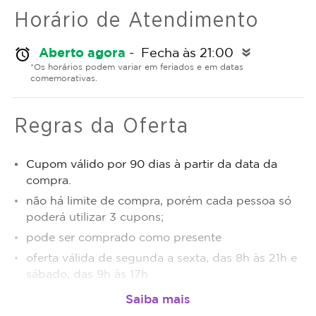
Horário de Atendimento
Aberto agora
- Fecha às 21:00
alarm
double_arrow
*Os horários podem variar em feriados e em datas
comemorativas.
Regras da Oferta
Cupom válido por 90 dias à partir da data da
compra.
não há limite de compra, porém cada pessoa só
poderá utilizar 3 cupons;
pode ser comprado como presente
oferta válida de segunda a sexta, das 8h às 21h e
sábado, das 9h às 17h
o cupom poderá ser utilizado a partir da
confirmação do pagamento.