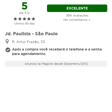
expirar, você não conseguirá mais utilizar o
5
serviço ou estornar o mesmo.
EXCELENTE
de 5.0
389 Avaliações
Ver comentários »
Últimos 90 dias
Jd. Paulista - São Paulo
R. Artur Frazão, 33
Após a compra você receberá o telefone e a senha
para agendamento.
Anuncia na Magote desde Dezembro/2012