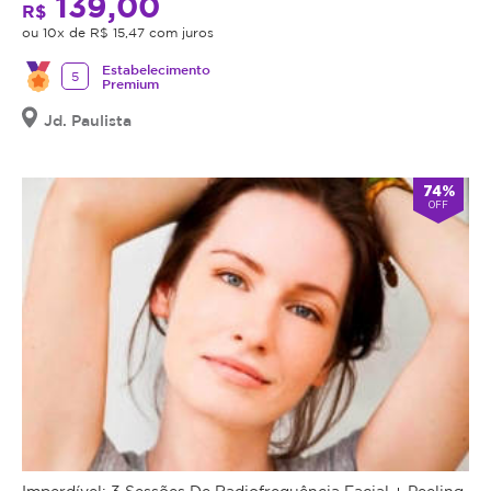
139,00
R$
ou 10x de R$ 15,47 com juros
Estabelecimento
5
Premium
Jd. Paulista
74%
OFF
Imperdível: 3 Sessões De Radiofrequência Facial + Peeling