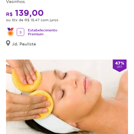
Vasinhos.
139,00
R$
ou 10x de R$ 15,47 com juros
Estabelecimento
5
Premium
Jd. Paulista
47%
OFF