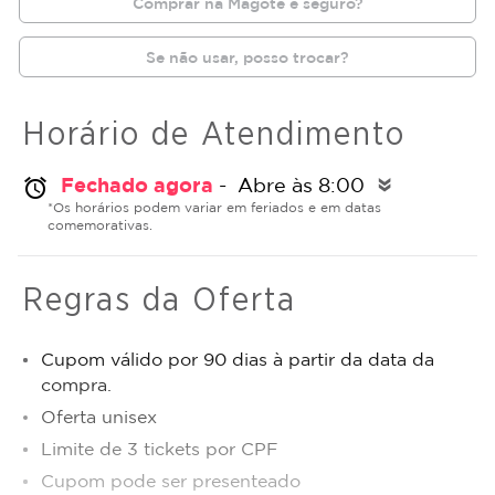
Comprar na Magote é seguro?
Se não usar, posso trocar?
Horário de Atendimento
Fechado agora
- Abre às 8:00
alarm
double_arrow
*Os horários podem variar em feriados e em datas
comemorativas.
Regras da Oferta
Cupom válido por 90 dias à partir da data da
compra.
Oferta unisex
Limite de 3 tickets por CPF
Cupom pode ser presenteado