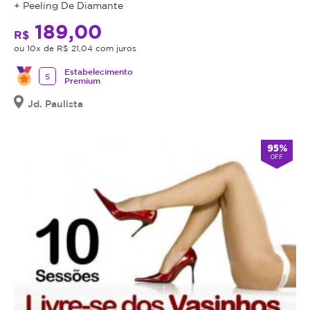
+ Peeling De Diamante
189,00
R$
ou 10x de R$ 21,04 com juros
Estabelecimento
5
Premium
Jd. Paulista
95%
OFF