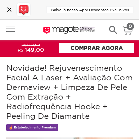
close
Baixa já nosso App! Descontos Exclusivos
0
search
R$ 980,00
COMPRAR AGORA
149,00
R$
Novidade! Rejuvenescimento
Facial A Laser + Avaliação Com
Dermaview + Limpeza De Pele
Com Extração +
Radiofrequência Hooke +
Peeling De Diamante
Estabelecimento Premium