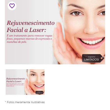
favorite_border
* Fotos meramente ilustrativas