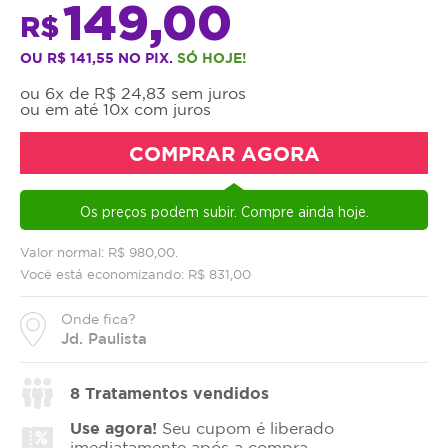
149,00
R$
OU R$ 141,55 NO PIX.
SÓ HOJE!
ou 6x de R$ 24,83 sem juros
ou em até 10x com juros
COMPRAR AGORA
Os preços podem subir. Compre ainda hoje.
Valor normal: R$ 980,00.
Você está economizando: R$ 831,00
Onde fica?
Jd. Paulista
8
Tratamentos vendidos
Use agora!
Seu cupom é liberado
imediatamente após a compra.