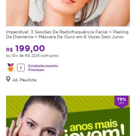
Imperdível: 3 Sessões De Radiofrequência Facial + Peeling
De Diamante + Máscara De Ouro em 6 Vezes Sem Juros
199,00
R$
ou 10x de R$ 22,15 com juros
Estabelecimento
5
Premium
Jd. Paulista
79%
OFF