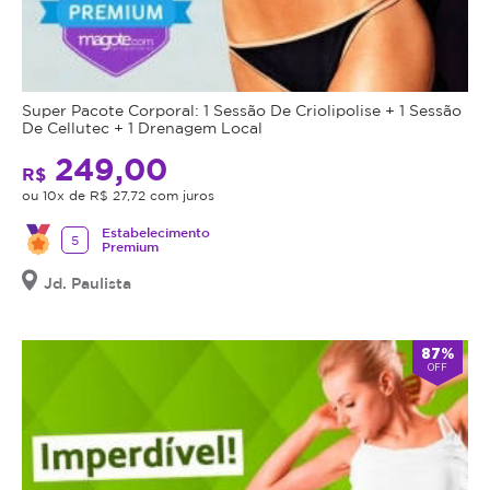
Super Pacote Corporal: 1 Sessão De Criolipolise + 1 Sessão
De Cellutec + 1 Drenagem Local
249,00
R$
ou 10x de R$ 27,72 com juros
Estabelecimento
5
Premium
Jd. Paulista
87%
OFF