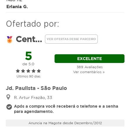
visualização do profissional.
Erlania G.
Limpeza de Pele
Ofertado por:
Procedimento de higienizaçãona face, com
extração manual e ou sucção de comedões
Cent...
VER OFERTAS DESSE PARCEIRO
(cravos) e assepsia
5
EXCELENTE
de 5.0
389 Avaliações
Ver comentários »
Últimos 90 dias
Jd. Paulista - São Paulo
R. Artur Frazão, 33
Após a compra você receberá o telefone e a senha
para agendamento.
Anuncia na Magote desde Dezembro/2012