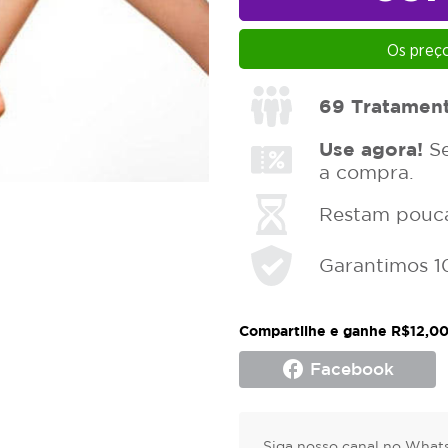
Os preço
69
Tratamen
Use agora!
Se
a compra.
Restam poucas
Garantimos 1
Compartilhe e ganhe R$12,00
facebook
Facebook
Siga nosso canal no Whats