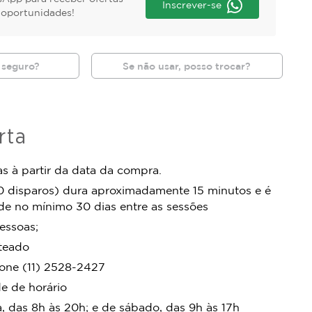
Inscrever-se
s oportunidades!
 seguro?
Se não usar, posso trocar?
rta
s à partir da data da compra.
0 disparos) dura aproximadamente 15 minutos e é
 de no mínimo 30 dias entre as sessões
pessoas;
teado
one (11) 2528-2427
e de horário
, das 8h às 20h; e de sábado, das 9h às 17h