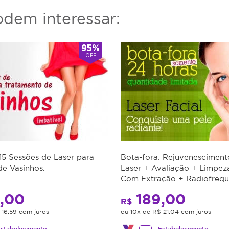
dem interessar:
95%
OFF
 15 Sessões de Laser para
Bota-fora: Rejuvenesciment
e Vasinhos.
Laser + Avaliação + Limpez
Com Extração + Radiofrequ
Hooke + Peeling De Diaman
,00
189,00
R$
 16,59 com juros
ou 10x de R$ 21,04 com juros
stabelecimento
Estabelecimento