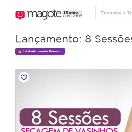
Lançamento: 8 Sessõe
Estabelecimento Premium
favorite_border