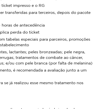
 tícket impresso e o RG
r transferidas para terceiros, depois do pacote
horas de antecedência
lica perda do tícket
om tabelas especiais para parceiros, promoções
estabelecimento
tes, lactantes; peles bronzeadas; pele negra,
errugas; tratamentos de combate ao câncer,
pus; e/ou com pele branca (por falta de melanina)
tamento, é recomendada a avaliação junto a um
a se já realizou esse mesmo tratamento nos