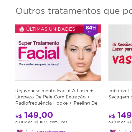
Outros tratamentos que po
84%
ÚLTIMAS UNIDADES
OFF
Rejuvenescimento Facial A Laser +
Imbatível:
Limpeza De Pele Com Extração +
Secagem d
Radiofrequência Hooke + Peeling De
Diamante
149,00
149
R$
R$
ou 10x de R$ 16,59 com juros
ou 10x de R$
Estabelecimento
E