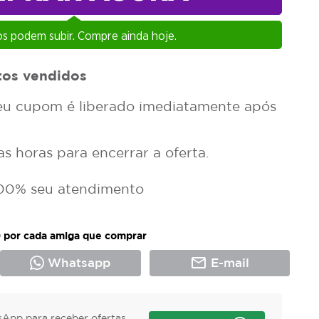
s podem subir. Compre ainda hoje.
tos vendidos
u cupom é liberado imediatamente após
 horas para encerrar a oferta.
00% seu atendimento
 por cada amiga que comprar
mail_outline
Whatsapp
E-mail
App para receber ofertas