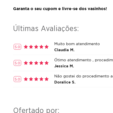
Garanta o seu cupom e livre-se dos vasinhos!
Últimas Avaliações:
Muito bom atendimento
5.0
Claudia M.
Ótimo atendimento , procedime
5.0
Jessica M.
Não gostei do procedimento ac
5.0
Doralice S.
Ofertado por: