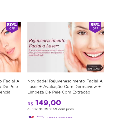
80%
85%
OFF
OFF
o Facial A
Novidade! Rejuvenescimento Facial A
a De Pele
Laser + Avaliação Com Dermaview +
ência
Limpeza De Pele Com Extração +
te
Radiofrequência Hooke + Peeling De
149,00
Diamante
R$
ou 10x de R$ 16,59 com juros
Estabelecimento