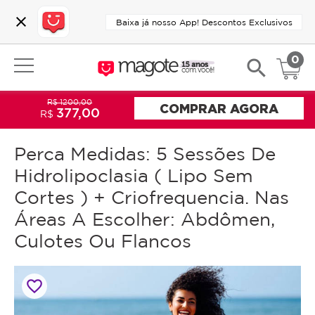
close
Baixa já nosso App! Descontos Exclusivos
0
search
R$ 1200,00
COMPRAR AGORA
377,00
R$
Perca Medidas: 5 Sessões De
Hidrolipoclasia ( Lipo Sem
Cortes ) + Criofrequencia. Nas
Áreas A Escolher: Abdômen,
Culotes Ou Flancos
favorite_border