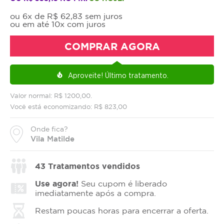
ou 6x de R$ 62,83 sem juros
ou em até 10x com juros
COMPRAR AGORA
Aproveite!
Último tratamento.
local_fire_department
Valor normal: R$ 1200,00.
Você está economizando: R$ 823,00
Onde fica?
Vila Matilde
43
Tratamentos vendidos
Use agora!
Seu cupom é liberado
imediatamente após a compra.
Restam poucas horas para encerrar a oferta.