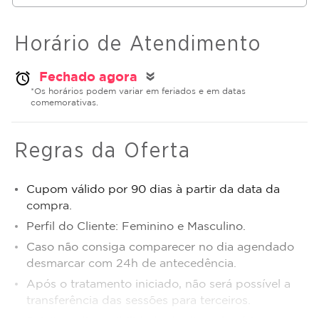
Horário de Atendimento
Fechado agora
alarm
double_arrow
*Os horários podem variar em feriados e em datas
comemorativas.
Regras da Oferta
Cupom válido por 90 dias à partir da data da
compra.
Perfil do Cliente: Feminino e Masculino.
Caso não consiga comparecer no dia agendado
desmarcar com 24h de antecedência.
Após o tratamento iniciado, não será possível a
transferência das sessões para terceiros.