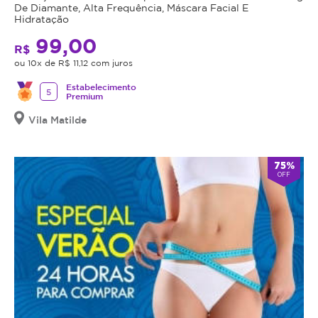
De Diamante, Alta Frequência, Máscara Facial E
Hidratação
99,00
R$
ou 10x de R$ 11,12 com juros
Estabelecimento
5
Premium
Vila Matilde
75%
OFF