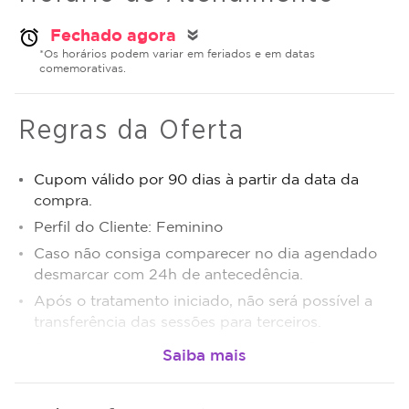
Fechado agora
alarm
double_arrow
*Os horários podem variar em feriados e em datas
comemorativas.
Regras da Oferta
Cupom válido por 90 dias à partir da data da
compra.
Perfil do Cliente: Feminino
Caso não consiga comparecer no dia agendado
desmarcar com 24h de antecedência.
Após o tratamento iniciado, não será possível a
transferência das sessões para terceiros.
Sujeito a disponibilidade de dias e horários.
O não comparecimento será considerado sessão
realizada.