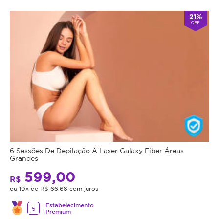
21%
OFF
6 Sessões De Depilação À Laser Galaxy Fiber Áreas
Grandes
599,00
R$
ou 10x de R$ 66,68 com juros
Estabelecimento
5
Premium