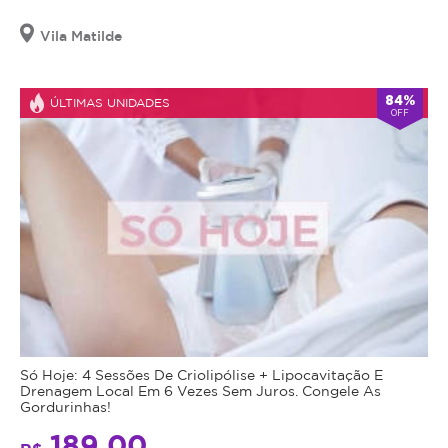
Vila Matilde
84%
ÚLTIMAS UNIDADES
OFF
Só Hoje: 4 Sessões De Criolipólise + Lipocavitação E
Drenagem Local Em 6 Vezes Sem Juros. Congele As
Gordurinhas!
189,00