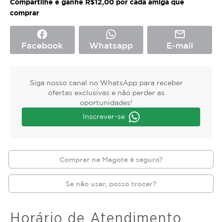
Compartilhe e ganhe R$12,00 por cada amiga que
comprar
facebook
mail_outline
Facebook
Whatsapp
E-mail
Siga nosso canal no WhatsApp para receber
ofertas exclusivas e não perder as
oportunidades!
Inscrever-se
Comprar na Magote é seguro?
Se não usar, posso trocar?
Horário de Atendimento