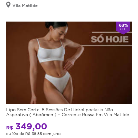
Vila Matilde
63%
OFF
Lipo Sem Corte: 5 Sessões De Hidrolipoclasia Não
Aspirativa ( Abdômen ) + Corrente Russa Em Vila Matilde
349,00
R$
ou 10x de R$ 38,85 com juros