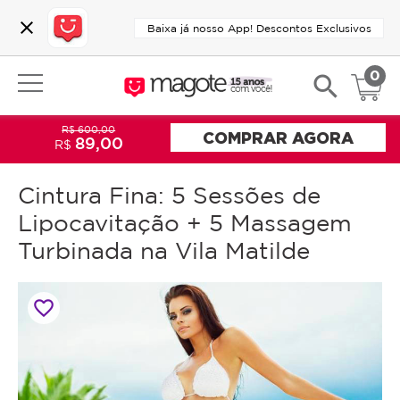
close
Baixa já nosso App! Descontos Exclusivos
0
search
R$ 600,00
COMPRAR AGORA
89,00
R$
Cintura Fina: 5 Sessões de
Lipocavitação + 5 Massagem
Turbinada na Vila Matilde
favorite_border