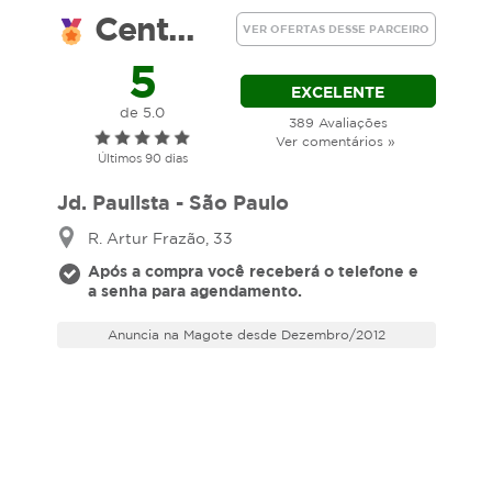
Cent...
VER OFERTAS DESSE PARCEIRO
5
EXCELENTE
de 5.0
389 Avaliações
Ver comentários »
Últimos 90 dias
Jd. Paulista - São Paulo
R. Artur Frazão, 33
Após a compra você receberá o telefone e
a senha para agendamento.
Anuncia na Magote desde Dezembro/2012