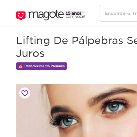
Lifting De Pálpebras
Juros
Estabelecimento Premium
favorite_border