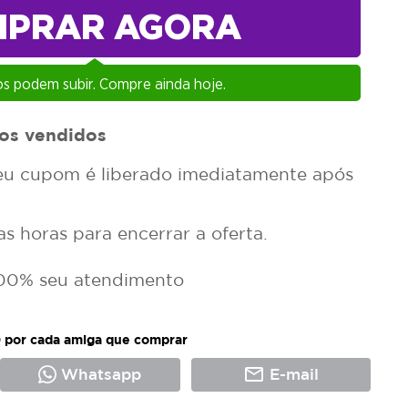
MPRAR AGORA
s podem subir. Compre ainda hoje.
os vendidos
u cupom é liberado imediatamente após
 horas para encerrar a oferta.
00% seu atendimento
 por cada amiga que comprar
mail_outline
Whatsapp
E-mail