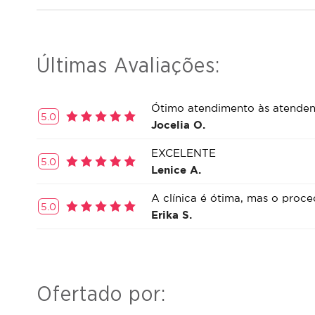
Últimas Avaliações:
Ótimo atendimento às atendent
5.0
Jocelia O.
EXCELENTE
5.0
Lenice A.
A clínica é ótima, mas o proce
5.0
Erika S.
Ofertado por: