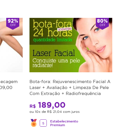
92%
80%
OFF
OFF
 Secagem
Bota-fora: Rejuvenescimento Facial A
109,00
Laser + Avaliação + Limpeza De Pele
Com Extração + Radiofrequência
Hooke + Peeling De Diamante
189,00
R$
ou 10x de R$ 21,04 com juros
Estabelecimento
5
Premium