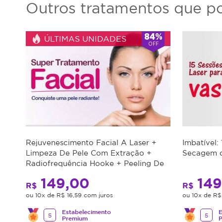
Outros tratamentos que po
84%
ÚLTIMAS UNIDADES
OFF
Rejuvenescimento Facial A Laser +
Imbatível:
Limpeza De Pele Com Extração +
Secagem d
Radiofrequência Hooke + Peeling De
Diamante
149,00
149
R$
R$
ou 10x de R$ 16,59 com juros
ou 10x de R$
Estabelecimento
E
5
5
Premium