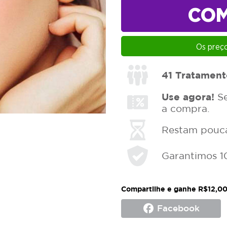
CO
Os preço
41
Tratament
Use agora!
Se
a compra.
Restam poucas
Garantimos 1
Compartilhe e ganhe R$12,00
facebook
Facebook