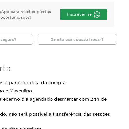
App para receber ofertas
Inscrever-se
s oportunidades!
 seguro?
Se não usar, posso trocar?
rta
s à partir da data da compra.
no e Masculino.
arecer no dia agendado desmarcar com 24h de
do, não será possível a transferência das sessões
 de dias e horários.