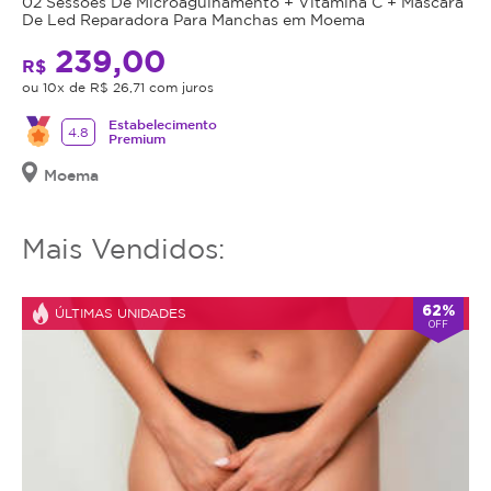
02 Sessões De Microagulhamento + Vitamina C + Máscara
De Led Reparadora Para Manchas em Moema
239,00
R$
ou 10x de R$ 26,71 com juros
Estabelecimento
4.8
Premium
Moema
Mais Vendidos:
62%
ÚLTIMAS UNIDADES
OFF