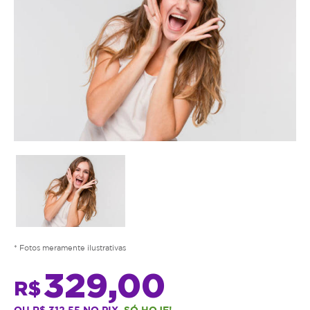
* Fotos meramente ilustrativas
329,00
R$
OU R$ 312,55 NO PIX.
SÓ HOJE!