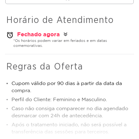
Horário de Atendimento
Fechado agora
alarm
double_arrow
*Os horários podem variar em feriados e em datas
comemorativas.
Regras da Oferta
Cupom válido por 90 dias à partir da data da
compra.
Perfil do Cliente: Feminino e Masculino.
Caso não consiga comparecer no dia agendado
desmarcar com 24h de antecedência.
Após o tratamento iniciado, não será possível a
transferência das sessões para terceiros.