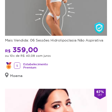
Mais Vendida: 06 Sessões Hidrolipoclasia Não Aspirativa
359,00
R$
ou 10x de R$ 40,08 com juros
Estabelecimento
5
Premium
Moema
67%
OFF