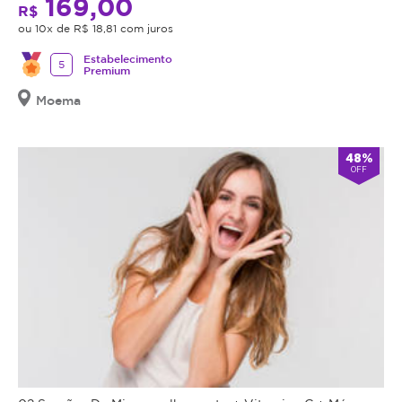
169,00
R$
ou 10x de R$ 18,81 com juros
Estabelecimento
5
Premium
Moema
48%
OFF