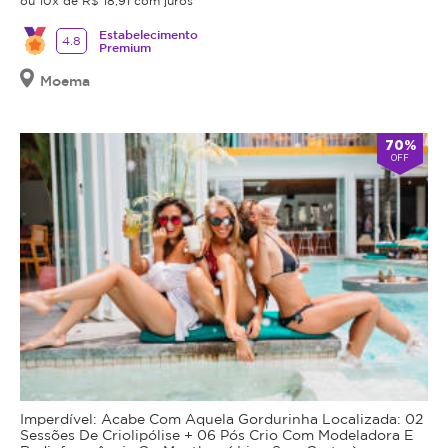
ou 10x de R$ 18,91 com juros
Estabelecimento
4.8
Premium
Moema
70%
OFF
Imperdível: Acabe Com Aquela Gordurinha Localizada: 02
Sessões De Criolipólise + 06 Pós Crio Com Modeladora E