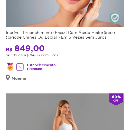
Incrível: Preenchimento Facial Com Ácido Hialurônico
(bigode Chinês Ou Labial ) Em 6 Vezes Sem Juros
849,00
R$
ou 10x de R$ 94,63 com juros
Estabelecimento
5
Premium
Moema
60%
OFF