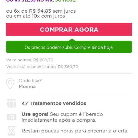
ou 6x de R$ 54,83 sem juros
ou em até 10x com juros
COMPRAR AGORA
Os preços podem subir. Compre ainda hoje.
Valor normal: R$ 689,70.
Você está economizando: R$ 360,70
Onde fica?
Moema
47
Tratamentos vendidos
Use agora!
Seu cupom é liberado
imediatamente após a compra.
Restam poucas horas para encerrar a oferta.