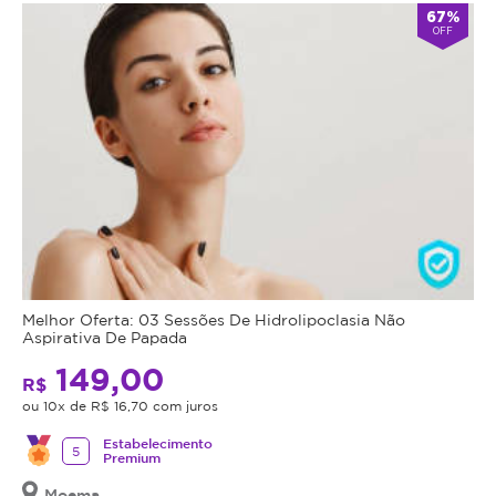
67%
OFF
Melhor Oferta: 03 Sessões De Hidrolipoclasia Não
Aspirativa De Papada
149,00
R$
ou 10x de R$ 16,70 com juros
Estabelecimento
5
Premium
Moema