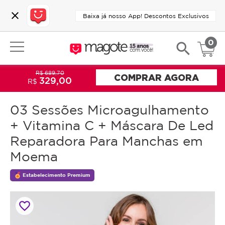
close
Baixa já nosso App! Descontos Exclusivos
0
search
R$ 689,70
COMPRAR AGORA
329,00
R$
03 Sessões Microagulhamento
+ Vitamina C + Máscara De Led
Reparadora Para Manchas em
Moema
Estabelecimento Premium
favorite_border