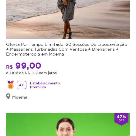
Oferta Por Tempo Limitado: 20 Sessões De Lipocavitação
+ Massagens Turbinadas Com Ventosa + Drenagens +
Endermoterapia em Moema
99,00
R$
ou 10x de R$ 11,12 com juros
Estabelecimento
4.8
Premium
Moema
47%
OFF