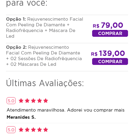
para você:
Dá ao rosto um aspeto mais jovem. Auxilia no
retardo do processo natural de envelhecimento
Opção 1:
Rejuvenescimento Facial
dando mais viço e luminosidade.
79,00
Com Peeling De Diamante +
R$
Radiofrêquencia + Máscara De
COMPRAR
Led
Opção 2:
Rejuvenescimento
139,00
Facial Com Peeling De Diamante
R$
+ 02 Sessões De Radiofrêquencia
COMPRAR
+ 02 Máscaras De Led
Últimas Avaliações:
5.0
Atendimento maravilhosa. Adorei vou comprar mais
Meranides S.
5.0