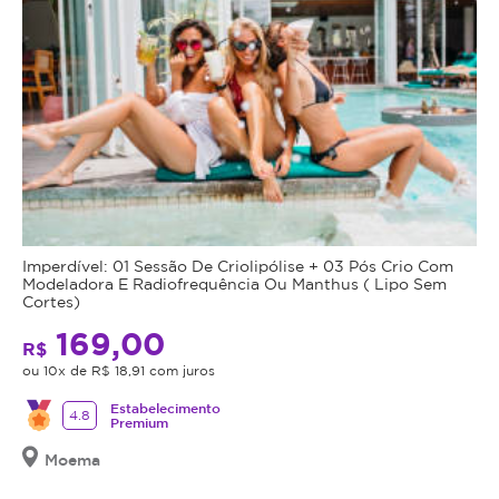
Imperdível: 01 Sessão De Criolipólise + 03 Pós Crio Com
Modeladora E Radiofrequência Ou Manthus ( Lipo Sem
Cortes)
169,00
R$
ou 10x de R$ 18,91 com juros
Estabelecimento
4.8
Premium
Moema