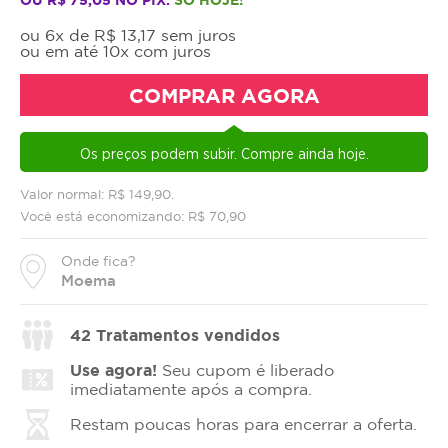
ou 6x de R$ 13,17 sem juros
ou em até 10x com juros
COMPRAR AGORA
Os preços podem subir. Compre ainda hoje.
Valor normal: R$ 149,90.
Você está economizando: R$ 70,90
Onde fica?
Moema
42
Tratamentos vendidos
Use agora!
Seu cupom é liberado
imediatamente após a compra.
Restam poucas horas para encerrar a oferta.