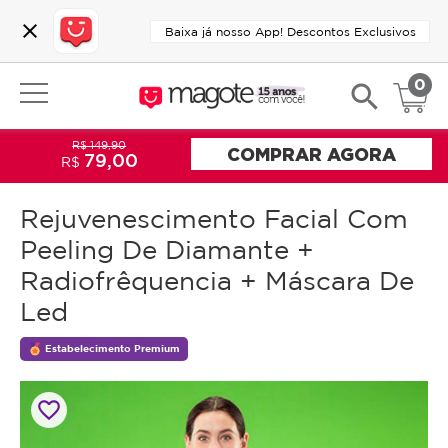
close
Baixa já nosso App! Descontos Exclusivos
0
search
R$ 149,90
COMPRAR AGORA
79,00
R$
Rejuvenescimento Facial Com
Peeling De Diamante +
Radiofrêquencia + Máscara De
Led
Estabelecimento Premium
favorite_border