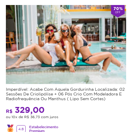
70%
OFF
Imperdível: Acabe Com Aquela Gordurinha Localizada: 02
Sessões De Criolipólise + 06 Pós Crio Com Modeladora E
Radiofrequência Ou Manthus ( Lipo Sem Cortes)
329,00
R$
ou 10x de R$ 36,73 com juros
Estabelecimento
4.8
Premium