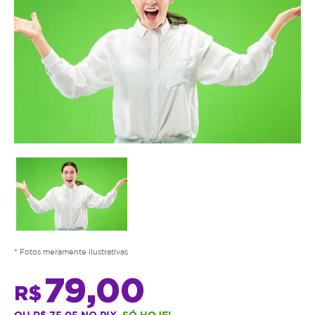
* Fotos meramente ilustrativas
79,00
R$
OU R$ 75,05 NO PIX.
SÓ HOJE!