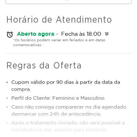
Horário de Atendimento
Aberto agora
- Fecha às 18:00
alarm
double_arrow
*Os horários podem variar em feriados e em datas
comemorativas.
Regras da Oferta
Cupom válido por 90 dias à partir da data da
compra.
Perfil do Cliente: Feminino e Masculino.
Caso não consiga comparecer no dia agendado
desmarcar com 24h de antecedência.
Após o tratamento iniciado, não será possível a
transferência das sessões para terceiros.