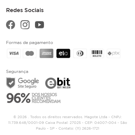
Redes Sociais
Formas de pagamento
Segurança
© 2026 . Todos os direitos reservados. Magote Ltda - CNPJ:
11.739.648/0001-09 Caixa Postal: 27025 - CEP: 04007-004 - São
Paulo - SP - Contato:
(11) 2626-1721