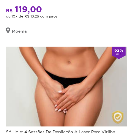
119,00
R$
ou 10x de R$ 13,25 com juros
Moema
62%
OFF
Só Hoje: 4 Sessões De Depilação A Laser Para Virilha