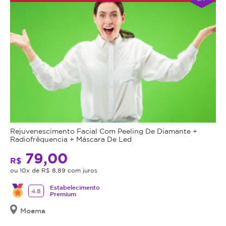
Rejuvenescimento Facial Com Peeling De Diamante +
Radiofrêquencia + Máscara De Led
79,00
R$
ou 10x de R$ 8,89 com juros
Estabelecimento
4.8
Premium
Moema