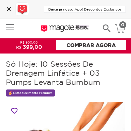
close
Baixa já nosso App! Descontos Exclusivos
0
search
R$ 900,00
COMPRAR AGORA
399,00
R$
Só Hoje: 10 Sessões De
Drenagem Linfática + 03
Pumps Levanta Bumbum
Estabelecimento Premium
favorite_border