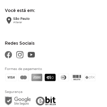
Você está em:
location_on
São Paulo
Alterar
Redes Sociais
Formas de pagamento
Segurança