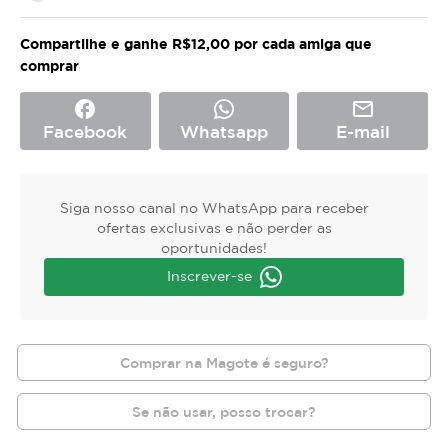
Compartilhe e ganhe R$12,00 por cada amiga que
comprar
facebook
mail_outline
Facebook
Whatsapp
E-mail
Siga nosso canal no WhatsApp para receber
ofertas exclusivas e não perder as
oportunidades!
Inscrever-se
Comprar na Magote é seguro?
Se não usar, posso trocar?