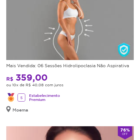
Mais Vendida: 06 Sessões Hidrolipoclasia Não Aspirativa
359,00
R$
ou 10x de R$ 40,08 com juros
Estabelecimento
5
Premium
Moema
76%
OFF