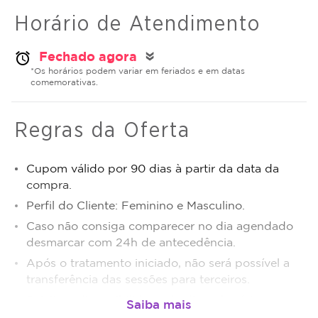
Horário de Atendimento
Fechado agora
alarm
double_arrow
*Os horários podem variar em feriados e em datas
comemorativas.
Regras da Oferta
Cupom válido por 90 dias à partir da data da
compra.
Perfil do Cliente: Feminino e Masculino.
Caso não consiga comparecer no dia agendado
desmarcar com 24h de antecedência.
Após o tratamento iniciado, não será possível a
transferência das sessões para terceiros.
Sujeito a disponibilidade de dias e horários.