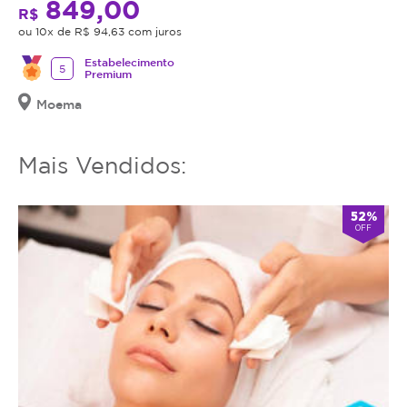
849,00
R$
ou 10x de R$ 94,63 com juros
Estabelecimento
5
Premium
Moema
Mais Vendidos:
52%
OFF