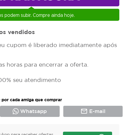
s podem subir. Compre ainda hoje.
os vendidos
u cupom é liberado imediatamente após
 horas para encerrar a oferta.
00% seu atendimento
 por cada amiga que comprar
mail_outline
Whatsapp
E-mail
App para receber ofertas