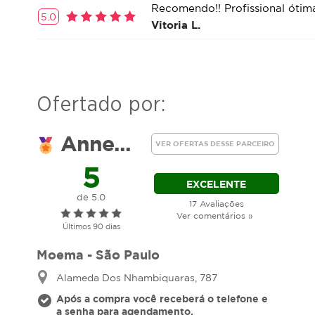
Recomendo!! Profissional ótim
5.0
Vitoria L.
Ofertado por:
Anne...
VER OFERTAS DESSE PARCEIRO
5
EXCELENTE
de 5.0
17 Avaliações
Ver comentários »
Últimos 90 dias
Moema - São Paulo
Alameda Dos Nhambiquaras, 787
Após a compra você receberá o telefone e
a senha para agendamento.