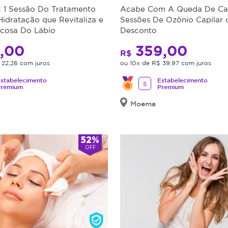
: 1 Sessão Do Tratamento
Acabe Com A Queda De Cab
idratação que Revitaliza e
Sessões De Ozônio Capilar
ucosa Do Lábio
Desconto
,00
359,00
R$
 22,26 com juros
ou 10x de R$ 39,97 com juros
stabelecimento
Estabelecimento
5
Premium
Premium
Moema
52%
OFF