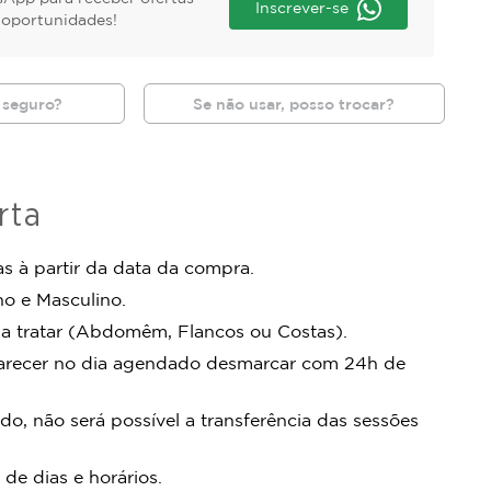
Inscrever-se
s oportunidades!
 seguro?
Se não usar, posso trocar?
rta
s à partir da data da compra.
no e Masculino.
ja tratar (Abdomêm, Flancos ou Costas).
arecer no dia agendado desmarcar com 24h de
do, não será possível a transferência das sessões
 de dias e horários.