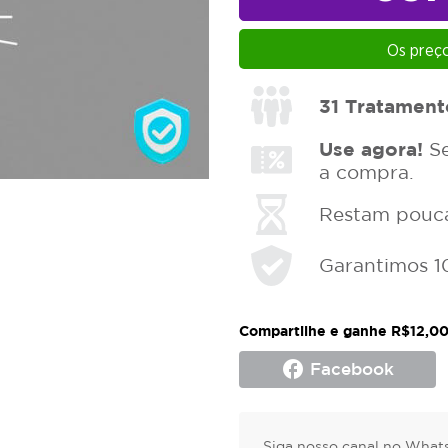
Os preço
31
Tratament
Use agora!
Se
a compra.
Restam poucas
Garantimos 1
Compartilhe e ganhe R$12,00
facebook
Facebook
Siga nosso canal no Whats