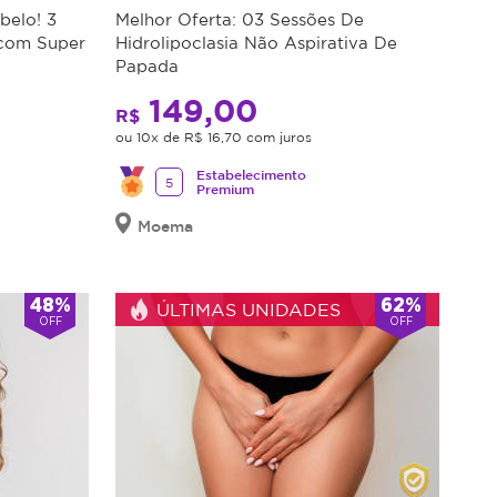
elo! 3
Melhor Oferta: 03 Sessões De
 com Super
Hidrolipoclasia Não Aspirativa De
Papada
149,00
R$
ou 10x de R$ 16,70 com juros
Estabelecimento
5
Premium
Moema
48%
62%
ÚLTIMAS UNIDADES
OFF
OFF