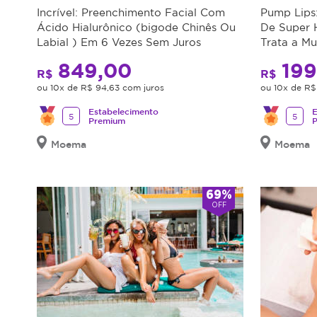
Incrível: Preenchimento Facial Com
Pump Lips
Ácido Hialurônico (bigode Chinês Ou
De Super H
Labial ) Em 6 Vezes Sem Juros
Trata a M
849,00
199
R$
R$
ou 10x de R$ 94,63 com juros
ou 10x de R$
Estabelecimento
E
5
5
Premium
Moema
Moema
69%
OFF