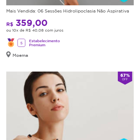
tirando
lábios,
as
promovendo
Mais Vendida: 06 Sessões Hidrolipoclasia Não Aspirativa
suas
hidratação
359,00
dúvidas
R$
profunda,
e
ou 10x de R$ 40,08 com juros
suavidade
informando
e
Estabelecimento
5
à
Premium
um
área
toque
Moema
em
natural
que
de
deseja
volume.
67%
OFF
tratar
Experimente
Antes
e
da
realce
realização
sua
do
beleza
procedimento
de
anunciado,
forma
é
sutil