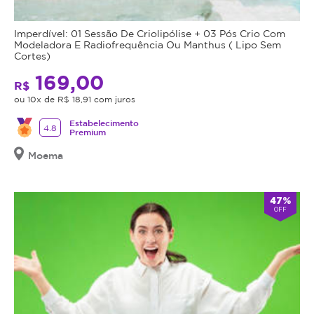
Imperdível: 01 Sessão De Criolipólise + 03 Pós Crio Com
Modeladora E Radiofrequência Ou Manthus ( Lipo Sem
Cortes)
169,00
R$
ou 10x de R$ 18,91 com juros
Estabelecimento
4.8
Premium
Moema
47%
OFF