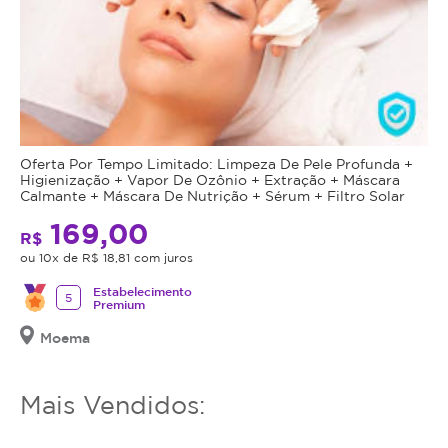
da
plataforma.
Todo
cupom
comprado
possui
data
Oferta Por Tempo Limitado: Limpeza De Pele Profunda +
de
Higienização + Vapor De Ozônio + Extração + Máscara
validade,
Calmante + Máscara De Nutrição + Sérum + Filtro Solar
que
169,00
R$
é
ou 10x de R$ 18,81 com juros
a
data
Estabelecimento
5
Premium
limite
para
Moema
utilizá-
lo.
Mais Vendidos:
Se
o
cupom