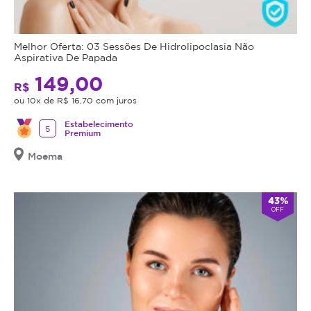
obrigação
e
do
eficaz!
estabelecimento
Melhor Oferta: 03 Sessões De Hidrolipoclasia Não
que
Aspirativa De Papada
está
149,00
oferecendo
R$
o
ou 10x de R$ 16,70 com juros
procedimento,
Estabelecimento
fazer
5
Premium
uma
Moema
avaliação
técnica
e
43%
esclarecer
OFF
dos
benefícios
e
riscos
a
saúde