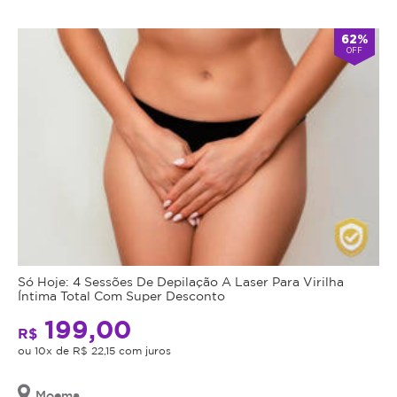
Atendimento
62%
OFF
Fechado
alarm
double_arrow
agora
*Os
horários
podem
variar
em
feriados
e
em
datas
comemorativas.
Regras
Só Hoje: 4 Sessões De Depilação A Laser Para Virilha
da
Íntima Total Com Super Desconto
199,00
Oferta
R$
ou 10x de R$ 22,15 com juros
Cupom
Moema