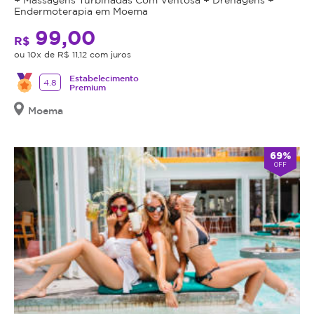
Endermoterapia em Moema
99,00
R$
ou 10x de R$ 11,12 com juros
Estabelecimento
4.8
Premium
Moema
69%
OFF