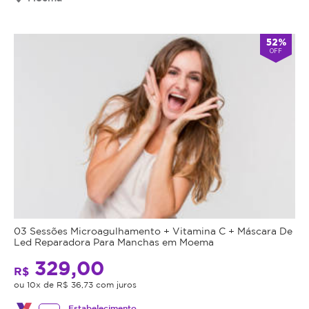
52%
OFF
03 Sessões Microagulhamento + Vitamina C + Máscara De
Led Reparadora Para Manchas em Moema
329,00
R$
ou 10x de R$ 36,73 com juros
Estabelecimento