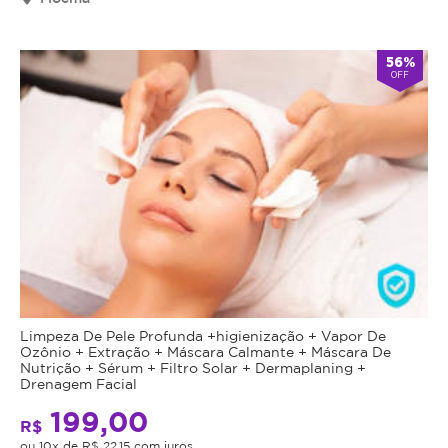
válido
por
90
56%
OFF
dias
à
partir
da
data
da
compra.
Mais
Perfil
do
Informações
Cliente:
Feminino
Lábios
e
Limpeza De Pele Profunda +higienização + Vapor De
Ozônio + Extração + Máscara Calmante + Máscara De
Masculino.
Macios,
Nutrição + Sérum + Filtro Solar + Dermaplaning +
Drenagem Facial
Caso
Saudáveis
não
199,00
R$
consiga
ou 10x de R$ 22,15 com juros