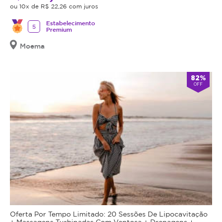
ou 10x de R$ 22,26 com juros
Estabelecimento
5
Premium
Moema
82%
OFF
Oferta Por Tempo Limitado: 20 Sessões De Lipocavitação
+ Massagens Turbinadas Com Ventosa + Drenagens +