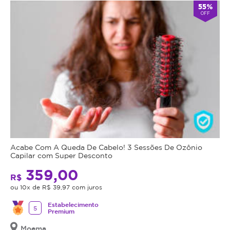
55%
expirar,
OFF
você
não
conseguirá
mais
utilizar
o
serviço
ou
estornar
o
mesmo.
Acabe Com A Queda De Cabelo! 3 Sessões De Ozônio
Capilar com Super Desconto
359,00
R$
ou 10x de R$ 39,97 com juros
Estabelecimento
5
Premium
Moema