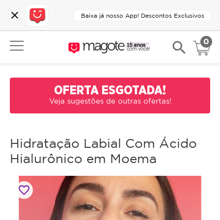
close
Baixa já nosso App! Descontos Exclusivos
0
search
OFERTA ESGOTADA!
Veja sugestões de outras ofertas!
Hidratação Labial Com Ácido
Hialurônico em Moema
favorite_border