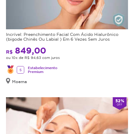
do
procedimento.
Caso
não
seja
Incrível: Preenchimento Facial Com Ácido Hialurônico
indicação,
(bigode Chinês Ou Labial ) Em 6 Vezes Sem Juros
o
849,00
R$
valor
ou 10x de R$ 94,63 com juros
adquirido
será
Estabelecimento
5
Premium
revertido
em
Moema
crédito
para
utilização
52%
OFF
em
outros
procedimentos
dentro