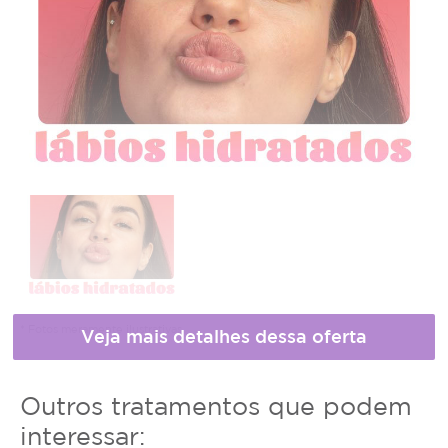
* Fotos meramente ilustrativas
Horário
Outros tratamentos que podem
de
interessar: