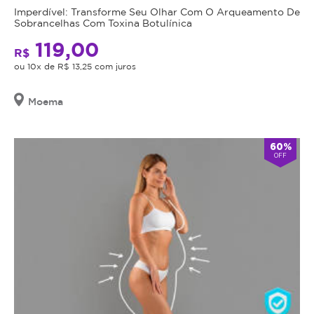
para
cumulativa,
Imperdível: Transforme Seu Olhar Com O Arqueamento De
A
agendamento.
Sobrancelhas Com Toxina Botulínica
não
hidratação
haverá
119,00
labial
Anuncia
R$
troco
na
injetável
ou 10x de R$ 13,25 com juros
Magote
nem
desde
é
Novembro/2024
crédito.
a
Moema
Antes
solução
do
perfeita!
procedimento,
Esse
60%
OFF
o
tratamento
cliente
fornece
deverá
os
se
nutrientes
submeter
essenciais
a
para
uma
restaurar
avaliação
a
profissional
vitalidade
,
dos