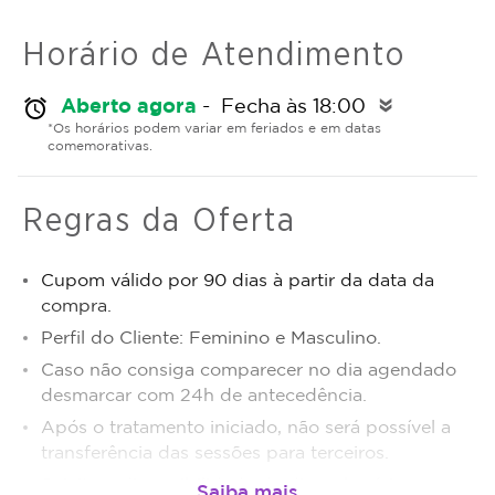
Horário de Atendimento
Aberto agora
- Fecha às 18:00
alarm
double_arrow
*Os horários podem variar em feriados e em datas
comemorativas.
Regras da Oferta
Cupom válido por 90 dias à partir da data da
compra.
Perfil do Cliente: Feminino e Masculino.
Caso não consiga comparecer no dia agendado
desmarcar com 24h de antecedência.
Após o tratamento iniciado, não será possível a
transferência das sessões para terceiros.
Sujeito a disponibilidade de dias e horários.