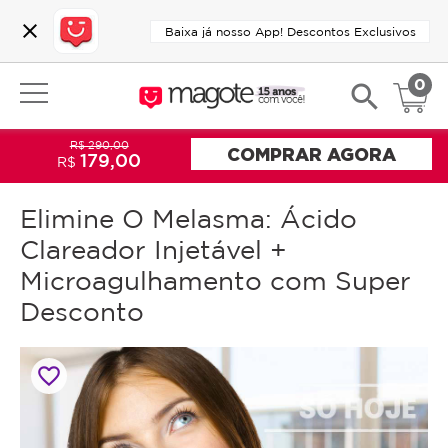
close
Baixa já nosso App! Descontos Exclusivos
0
search
R$ 290,00
COMPRAR AGORA
179,00
R$
Elimine O Melasma: Ácido
Clareador Injetável +
Microagulhamento com Super
Desconto
favorite_border