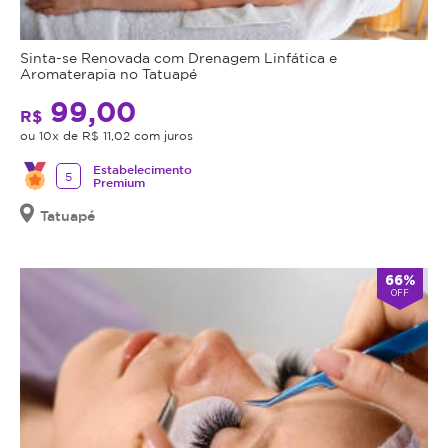
Sinta-se Renovada com Drenagem Linfática e
Aromaterapia no Tatuapé
99,00
R$
ou 10x de R$ 11,02 com juros
Estabelecimento
5
Premium
Tatuapé
66%
OFF