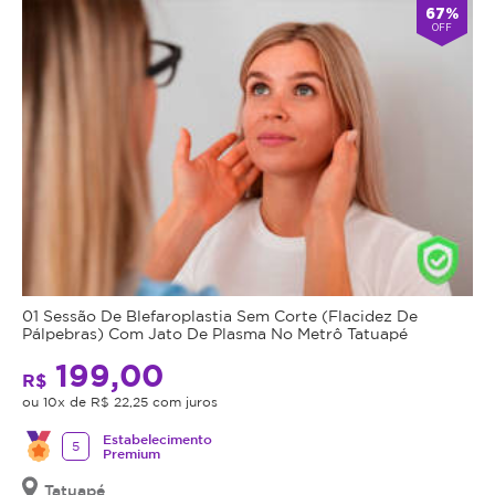
67%
OFF
01 Sessão De Blefaroplastia Sem Corte (Flacidez De
Pálpebras) Com Jato De Plasma No Metrô Tatuapé
199,00
R$
ou 10x de R$ 22,25 com juros
Estabelecimento
5
Premium
Tatuapé