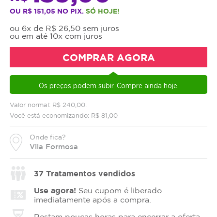
OU R$ 151,05 NO PIX.
SÓ HOJE!
ou 6x de R$ 26,50 sem juros
ou em até 10x com juros
COMPRAR AGORA
Os preços podem subir. Compre ainda hoje.
Valor normal: R$ 240,00.
Você está economizando: R$ 81,00
Onde fica?
Vila Formosa
37
Tratamentos vendidos
Use agora!
Seu cupom é liberado
imediatamente após a compra.
Restam poucas horas para encerrar a oferta.