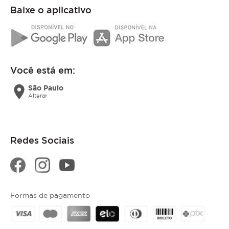
Baixe o aplicativo
Você está em:
location_on
São Paulo
Alterar
Redes Sociais
Formas de pagamento