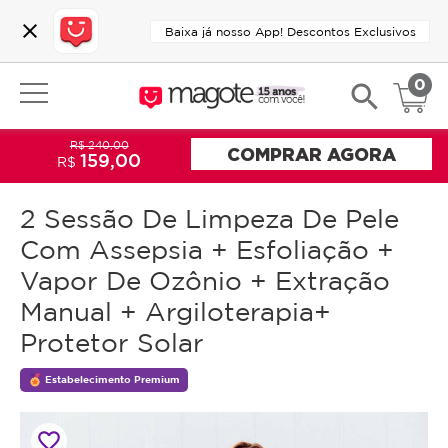
close
Baixa já nosso App! Descontos Exclusivos
0
search
R$ 240,00
COMPRAR AGORA
159,00
R$
2 Sessão De Limpeza De Pele
Com Assepsia + Esfoliação +
Vapor De Ozônio + Extração
Manual + Argiloterapia+
Protetor Solar
Estabelecimento Premium
favorite_border