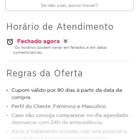
Se não usar, posso trocar?
Horário de Atendimento
Fechado agora
alarm
double_arrow
*Os horários podem variar em feriados e em datas
comemorativas.
Regras da Oferta
Cupom válido por 90 dias à partir da data da
compra.
Perfil do Cliente: Feminino e Masculino.
Caso não consiga comparecer no dia agendado
desmarcar com 24h de antecedência.
Após o tratamento iniciado, não será possível a
transferência das sessões para terceiros.