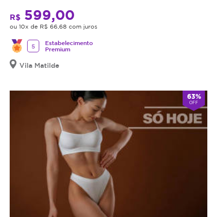
599,00
R$
ou 10x de R$ 66,68 com juros
Estabelecimento
5
Premium
Vila Matilde
63%
OFF