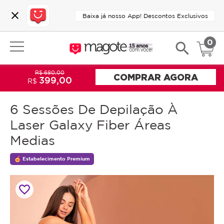
close
Baixa já nosso App! Descontos Exclusivos
0
search
R$ 680,00
COMPRAR AGORA
399,00
R$
6 Sessões De Depilação À
Laser Galaxy Fiber Áreas
Medias
Estabelecimento Premium
favorite_border