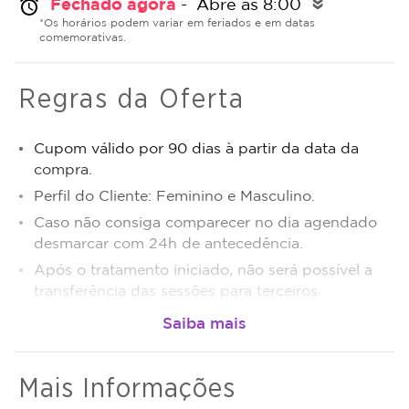
Fechado agora
- Abre às 8:00
alarm
double_arrow
*Os horários podem variar em feriados e em datas
comemorativas.
Regras da Oferta
Cupom válido por 90 dias à partir da data da
compra.
Perfil do Cliente: Feminino e Masculino.
Caso não consiga comparecer no dia agendado
desmarcar com 24h de antecedência.
Após o tratamento iniciado, não será possível a
transferência das sessões para terceiros.
Sujeito a disponibilidade de dias e horários.
O não comparecimento será considerado sessão
realizada.
Mais Informações
Promoção não cumulativa, não haverá troco nem