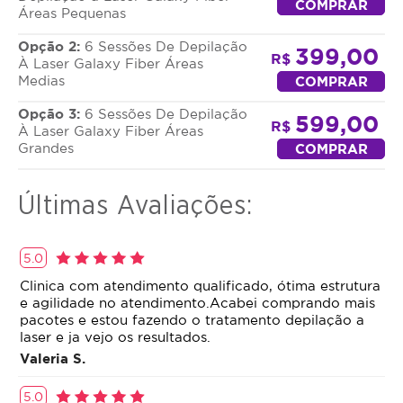
COMPRAR
Áreas Pequenas
Os clientes devem realizar a depilação com lâmina
Opção 2:
6 Sessões De Depilação
399,00
um dia antes ou no dia da sessão de laser. Entre as
R$
À Laser Galaxy Fiber Áreas
sessões, é importante não realizar métodos de
Medias
COMPRAR
depilação que removam os pelos pela raiz, como o
Opção 3:
6 Sessões De Depilação
uso de cera ou depiladores elétricos.
599,00
R$
À Laser Galaxy Fiber Áreas
Grandes
COMPRAR
A duração do procedimento varia, podendo levar
apenas alguns minutos, dependendo da extensão
da área a ser tratada.
Últimas Avaliações:
5.0
Clinica com atendimento qualificado, ótima estrutura
e agilidade no atendimento.Acabei comprando mais
pacotes e estou fazendo o tratamento depilação a
laser e ja vejo os resultados.
Valeria S.
5.0