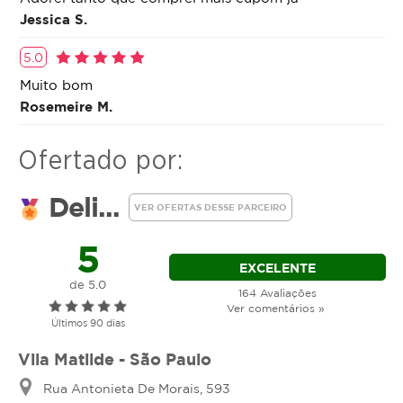
Jessica S.
5.0
Muito bom
Rosemeire M.
Ofertado por:
Deli...
VER OFERTAS DESSE PARCEIRO
5
EXCELENTE
de 5.0
164 Avaliações
Ver comentários »
Últimos 90 dias
Vila Matilde - São Paulo
Rua Antonieta De Morais, 593