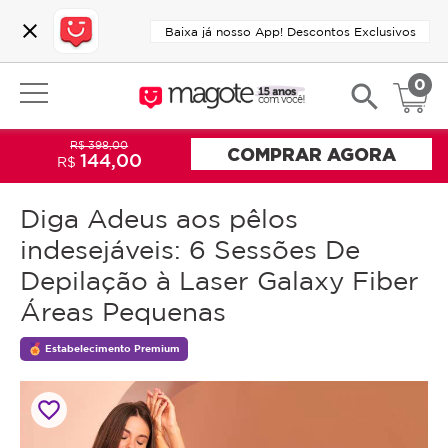
close
Baixa já nosso App! Descontos Exclusivos
0
search
R$ 398,00
COMPRAR AGORA
144,00
R$
Diga Adeus aos pêlos
indesejáveis: 6 Sessões De
Depilação à Laser Galaxy Fiber
Áreas Pequenas
Estabelecimento Premium
favorite_border