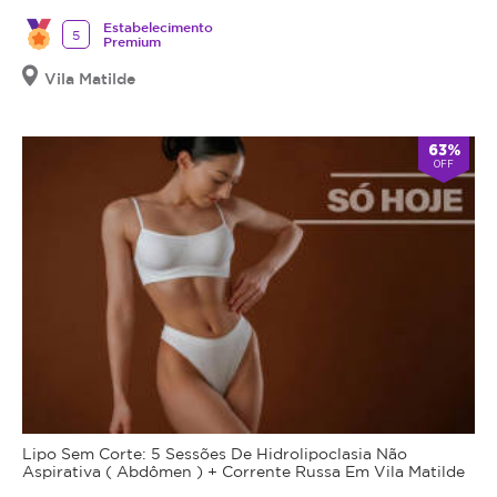
Estabelecimento
5
Premium
Vila Matilde
63%
OFF
Lipo Sem Corte: 5 Sessões De Hidrolipoclasia Não
Aspirativa ( Abdômen ) + Corrente Russa Em Vila Matilde