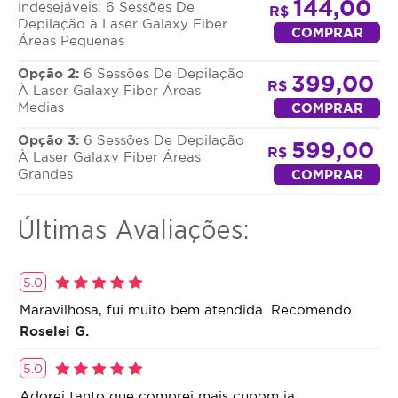
144,00
ao fato de que a pele mais pigmentada pode
indesejáveis: 6 Sessões De
R$
Depilação à Laser Galaxy Fiber
reduzir a eficácia da depilação a laser.
COMPRAR
Áreas Pequenas
Os clientes devem realizar a depilação com lâmina
Opção 2:
6 Sessões De Depilação
399,00
um dia antes ou no dia da sessão de laser. Entre as
R$
À Laser Galaxy Fiber Áreas
sessões, é importante não realizar métodos de
Medias
COMPRAR
depilação que removam os pelos pela raiz, como o
Opção 3:
6 Sessões De Depilação
uso de cera ou depiladores elétricos.
599,00
R$
À Laser Galaxy Fiber Áreas
Grandes
COMPRAR
A duração do procedimento varia, podendo levar
apenas alguns minutos, dependendo da extensão
da área a ser tratada.
Últimas Avaliações:
5.0
Maravilhosa, fui muito bem atendida. Recomendo.
Roselei G.
5.0
Adorei tanto que comprei mais cupom ja