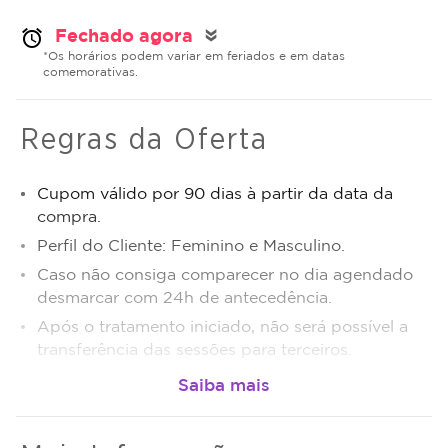
Fechado agora
alarm
double_arrow
*Os horários podem variar em feriados e em datas
comemorativas.
Regras da Oferta
Cupom válido por 90 dias à partir da data da
compra.
Perfil do Cliente: Feminino e Masculino.
Caso não consiga comparecer no dia agendado
desmarcar com 24h de antecedência.
Após o tratamento iniciado, não será possível a
transferência das sessões para terceiros.
Sujeito a disponibilidade de dias e horários.
O não comparecimento será considerado sessão
realizada.