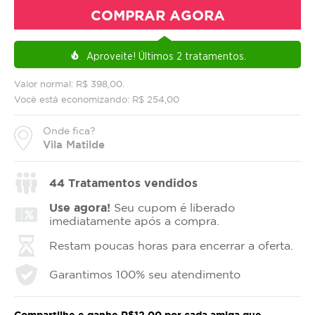
COMPRAR AGORA
Aproveite!
Últimos 2 tratamentos.
local_fire_department
Valor normal: R$ 398,00.
Você está economizando: R$ 254,00
Onde fica?
Vila Matilde
44
Tratamentos vendidos
Use agora!
Seu cupom é liberado
imediatamente após a compra.
Restam poucas horas para encerrar a oferta.
Garantimos 100% seu atendimento
Compartilhe e ganhe R$12,00 por cada amiga que