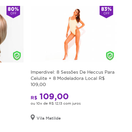
80%
83%
OFF
OFF
Imperdivel: 8 Sessões De Heccus Para
o
Celulite + 8 Modeladora Local R$
109,00
109,00
R$
ou 10x de R$ 12,13 com juros
Vila Matilde