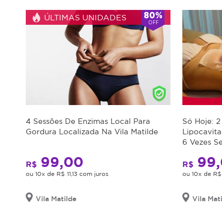
80%
ÚLTIMAS UNIDADES
OFF
4 Sessões De Enzimas Local Para
Só Hoje: 2
Gordura Localizada Na Vila Matilde
Lipocavit
6 Vezes S
Gordurinha
99,00
99,
R$
R$
ou 10x de R$ 11,13 com juros
ou 10x de R$
Vila Matilde
Vila Mat