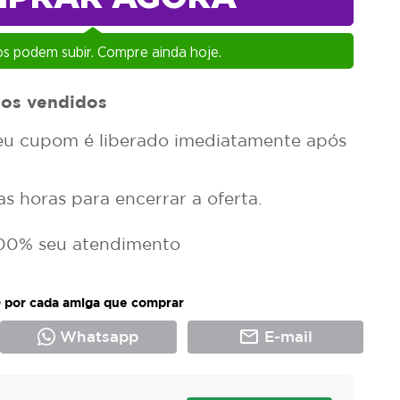
s podem subir. Compre ainda hoje.
os vendidos
u cupom é liberado imediatamente após
 horas para encerrar a oferta.
00% seu atendimento
 por cada amiga que comprar
mail_outline
Whatsapp
E-mail