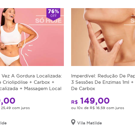
76%
OFF
 Vez A Gordura Localizada:
Imperdível: Redução De P
 Criolipólise + Carbox +
3 Sessões De Enzimas 1ml +
calizada + Massagem Local
De Carbox
,00
149,00
R$
 25,49 com juros
ou 10x de R$ 16,59 com juros
ilde
Vila Matilde