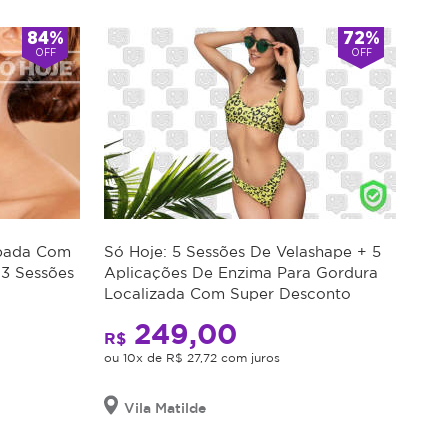
84%
72%
OFF
OFF
apada Com
Só Hoje: 5 Sessões De Velashape + 5
 3 Sessões
Aplicações De Enzima Para Gordura
Localizada Com Super Desconto
249,00
R$
ou 10x de R$ 27,72 com juros
Vila Matilde