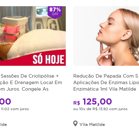
87%
OFF
 Sessões De Criolipólise +
Redução De Papada Com 5
ação E Drenagem Local Em
Aplicações De Enzimas Lip
em Juros. Congele As
Enzimática 1ml Vila Matilde
s!
00
125,00
R$
 11,02 com juros
ou 10x de R$ 13,92 com juros
ilde
Vila Matilde