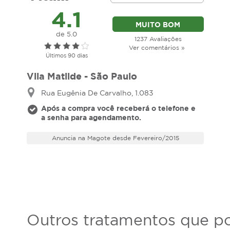
4.1
MUITO BOM
de 5.0
1237 Avaliações
Ver comentários »
Últimos 90 dias
Vila Matilde - São Paulo
Rua Eugênia De Carvalho, 1.083
Após a compra você receberá o telefone e
a senha para agendamento.
Anuncia na Magote desde Fevereiro/2015
Outros tratamentos que po