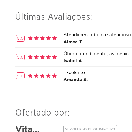
Últimas Avaliações:
Atendimento bom e atencioso. 
5.0
Aimee T.
Ótimo atendimento, as meninas
5.0
Isabel A.
Excelente
5.0
Amanda S.
Ofertado por:
Vita...
VER OFERTAS DESSE PARCEIRO