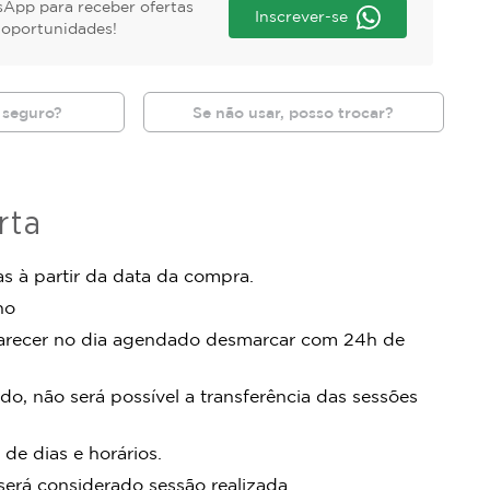
App para receber ofertas
Inscrever-se
s oportunidades!
 seguro?
Se não usar, posso trocar?
rta
s à partir da data da compra.
no
arecer no dia agendado desmarcar com 24h de
do, não será possível a transferência das sessões
 de dias e horários.
rá considerado sessão realizada.