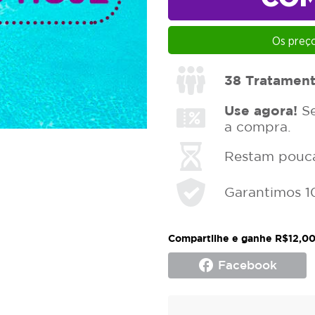
Os preço
38
Tratament
Use agora!
Se
a compra.
Restam poucas
Garantimos 1
Compartilhe e ganhe R$12,00
facebook
Facebook