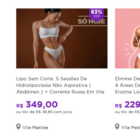
63%
OFF
Lipo Sem Corte: 5 Sessões De
Elimine De
Hidrolipoclasia Não Aspirativa (
4 Áreas De
Abdômen ) + Corrente Russa Em Vila
Enzima Lo
Matilde
349,00
229
R$
R$
ou 10x de R$ 38,85 com juros
ou 10x de R$
Vila Matilde
Vila Mat