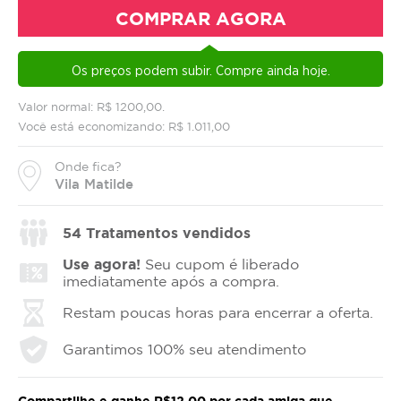
COMPRAR AGORA
Os preços podem subir. Compre ainda hoje.
Valor normal: R$ 1200,00.
Você está economizando: R$ 1.011,00
Onde fica?
Vila Matilde
54
Tratamentos vendidos
Use agora!
Seu cupom é liberado
imediatamente após a compra.
Restam poucas horas para encerrar a oferta.
Garantimos 100% seu atendimento
Compartilhe e ganhe R$12,00 por cada amiga que