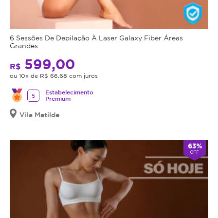
6 Sessões De Depilação À Laser Galaxy Fiber Áreas
Grandes
599,00
R$
ou 10x de R$ 66,68 com juros
Estabelecimento
5
Premium
Vila Matilde
63%
OFF