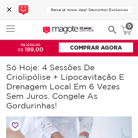
close
Baixa já nosso App! Descontos Exclusivos
0
search
R$ 1200,00
COMPRAR AGORA
189,00
R$
Só Hoje: 4 Sessões De
Criolipólise + Lipocavitação E
Drenagem Local Em 6 Vezes
Sem Juros. Congele As
Gordurinhas!
favorite_border