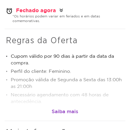
Fechado agora
alarm
double_arrow
*Os horários podem variar em feriados e em datas
comemorativas.
Regras da Oferta
Cupom válido por 90 dias à partir da data da
compra.
Perfil do cliente: Feminino.
Promoção válida de Segunda a Sexta das 13:00h
as 21:00h
Necessário agendamento com 48 horas de
antecedência.
Cupons por cliente: 03.
Tolerância de 15 minutos para atrasos.
Após a Criolipólise é realizada uma massagem