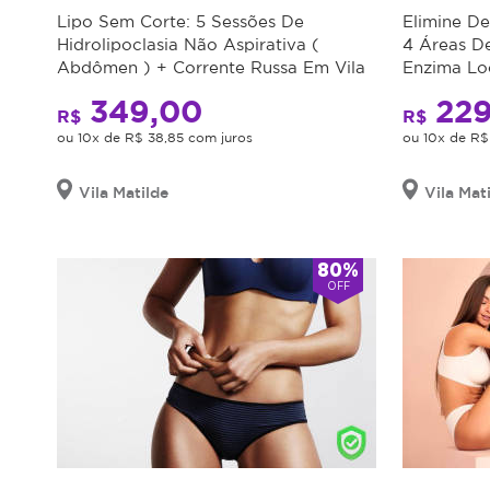
Lipo Sem Corte: 5 Sessões De
Elimine De
Hidrolipoclasia Não Aspirativa (
4 Áreas De
Abdômen ) + Corrente Russa Em Vila
Enzima Lo
Matilde
349,00
229
R$
R$
ou 10x de R$ 38,85 com juros
ou 10x de R$
Vila Matilde
Vila Mat
80%
OFF