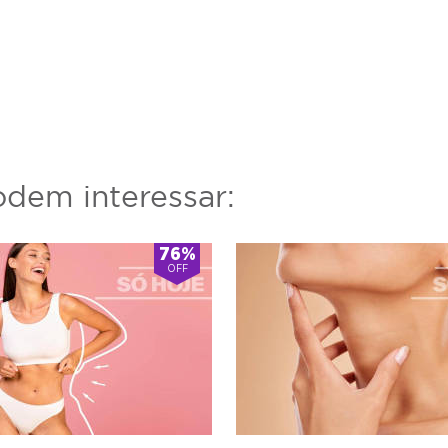
dem interessar:
76%
OFF