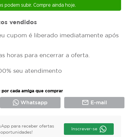
s podem subir. Compre ainda hoje.
tos vendidos
u cupom é liberado imediatamente após
 horas para encerrar a oferta.
00% seu atendimento
 por cada amiga que comprar
mail_outline
Whatsapp
E-mail
App para receber ofertas
Inscrever-se
s oportunidades!