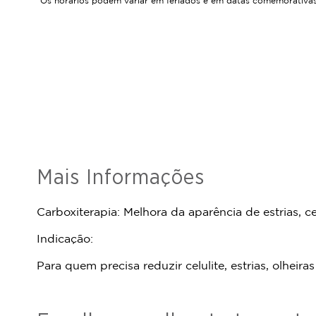
*Os horários podem variar em feriados e em datas comemorativas
Mais Informações
Carboxiterapia: Melhora da aparência de estrias, c
Indicação:
Para quem precisa reduzir celulite, estrias, olheir