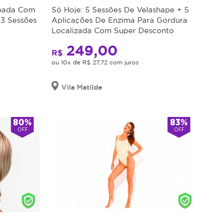
apada Com
Só Hoje: 5 Sessões De Velashape + 5
 3 Sessões
Aplicações De Enzima Para Gordura
Localizada Com Super Desconto
249,00
R$
ou 10x de R$ 27,72 com juros
Vila Matilde
80%
83%
OFF
OFF