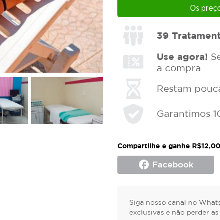
Os preço
39
Tratamen
Use agora!
Se
a compra.
Restam poucas
Garantimos 1
Compartilhe e ganhe R$12,00
facebook
Facebook
Siga nosso canal no Whats
exclusivas e não perder a