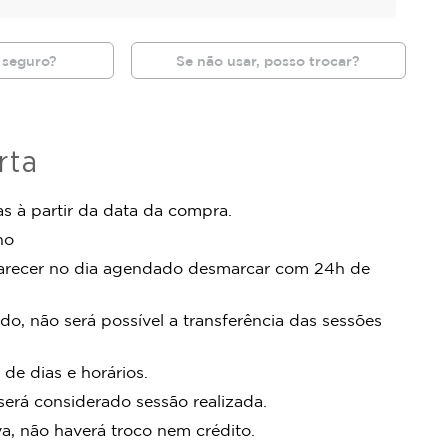
 seguro?
Se não usar, posso trocar?
rta
s à partir da data da compra.
no
arecer no dia agendado desmarcar com 24h de
do, não será possível a transferência das sessões
 de dias e horários.
rá considerado sessão realizada.
, não haverá troco nem crédito.