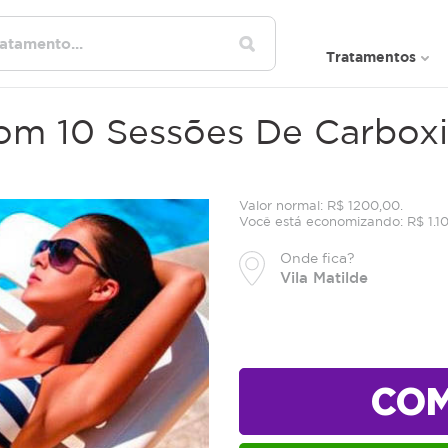
Tratamentos
om 10 Sessões De Carboxit
Valor normal: R$ 1200,00.
Você está economizando: R$ 1.1
Onde fica?
Vila Matilde
CO