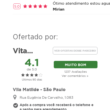
Ótimo atendimento estou agua
5.0
Mirian
Ofertado por:
Vita...
VER OFERTAS DESSE PARCEIRO
4.1
MUITO BOM
de 5.0
1237 Avaliações
Ver comentários »
Últimos 90 dias
Vila Matilde - São Paulo
Rua Eugênia De Carvalho, 1.083
Após a compra você receberá o telefone e
a senha para agendamento.