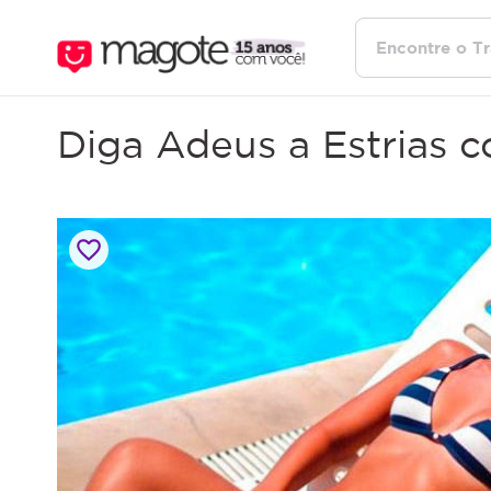
Diga Adeus a Estrias c
favorite_border