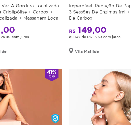
 Vez A Gordura Localizada:
Imperdível: Redução De P
 Criolipólise + Carbox +
3 Sessões De Enzimas 1ml +
calizada + Massagem Local
De Carbox
,00
149,00
R$
 25,49 com juros
ou 10x de R$ 16,59 com juros
ilde
Vila Matilde
41%
OFF