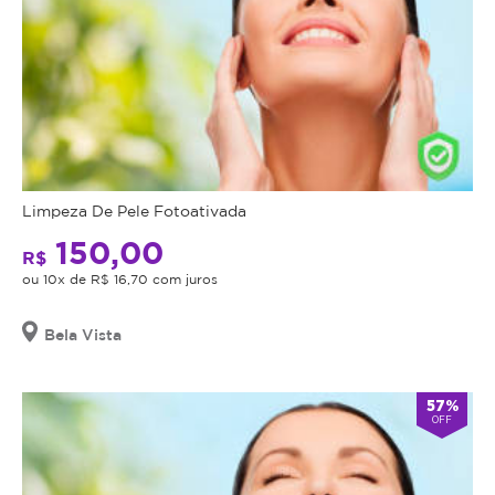
Limpeza De Pele Fotoativada
150,00
R$
ou 10x de R$ 16,70 com juros
Bela Vista
57%
OFF