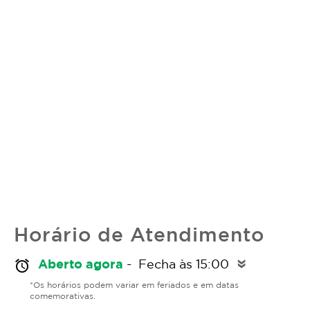
Horário de Atendimento
Aberto agora
- Fecha às 15:00
alarm
double_arrow
*Os horários podem variar em feriados e em datas
comemorativas.