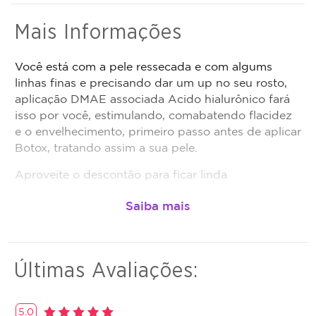
realizada.
Mais Informações
Promoção não cumulativa, não haverá troco nem
crédito.
Você está com a pele ressecada e com algums
Antes da realização do procedimento anunciado,
linhas finas e precisando dar um up no seu rosto,
é obrigação do estabelecimento que está
aplicação DMAE associada Acido hialurônico fará
oferecendo o procedimento, fazer uma avaliação
isso por você, estimulando, comabatendo flacidez
técnica e esclarecer dos benefícios e riscos a
e o envelhecimento, primeiro passo antes de aplicar
saúde do procedimento. Caso não seja indicação,
Botox, tratando assim a sua pele.
o valor adquirido será revertido em crédito para
utilização em outros procedimentos dentro da
Aproveite o descontão para ficar linda
plataforma.
Todo cupom comprado possui data de validade,
que é a data limite para utilizá-lo. Se o cupom
expirar, você não conseguirá mais utilizar o
serviço ou estornar o mesmo.
Últimas Avaliações:
5.0