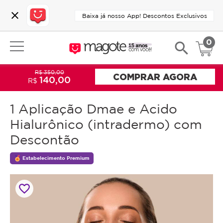
close
Baixa já nosso App! Descontos Exclusivos
0
search
R$ 350,00
COMPRAR AGORA
140,00
R$
1 Aplicação Dmae e Acido
Hialurônico (intradermo) com
Descontão
Estabelecimento Premium
favorite_border