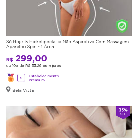
Só Hoje: 5 Hidrolipoclasia Não Aspirativa Com Massagem
Aparelho Spin - 1 Área
299,00
R$
ou 10x de R$ 33,29 com juros
Estabelecimento
5
Premium
Bela Vista
33%
OFF