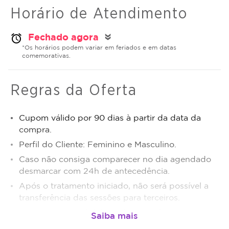
Horário de Atendimento
Fechado agora
alarm
double_arrow
*Os horários podem variar em feriados e em datas
comemorativas.
Regras da Oferta
Cupom válido por 90 dias à partir da data da
compra.
Perfil do Cliente: Feminino e Masculino.
Caso não consiga comparecer no dia agendado
desmarcar com 24h de antecedência.
Após o tratamento iniciado, não será possível a
transferência das sessões para terceiros.
Sujeito a disponibilidade de dias e horários.
O não comparecimento será considerado sessão