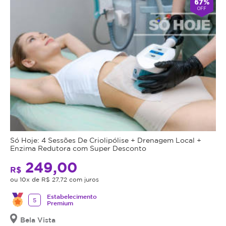
67%
OFF
Só Hoje: 4 Sessões De Criolipólise + Drenagem Local +
Enzima Redutora com Super Desconto
249,00
R$
ou 10x de R$ 27,72 com juros
Estabelecimento
5
Premium
Bela Vista