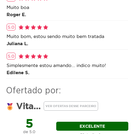
Muito boa
Roger E.
5.0
Muito bom, estou sendo muito bem tratada
Juliana L.
5.0
Simplesmente estou amando... indico muito!
Edilene S.
Ofertado por:
Vita...
VER OFERTAS DESSE PARCEIRO
5
EXCELENTE
de 5.0