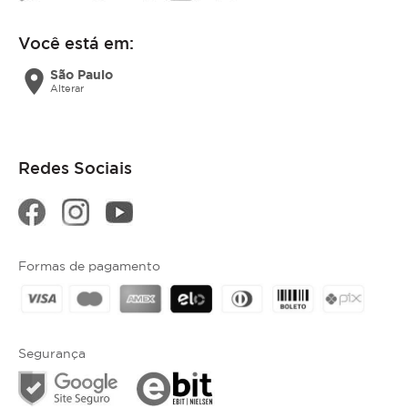
Você está em:
location_on
São Paulo
Alterar
Redes Sociais
Formas de pagamento
Segurança