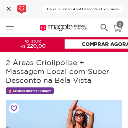
close
Baixa já nosso App! Descontos Exclusivos
0
search
R$ 450,00
COMPRAR AGOR
220,00
R$
2 Áreas Criolipólise +
Massagem Local com Super
Desconto na Bela Vista
Estabelecimento Premium
favorite_border