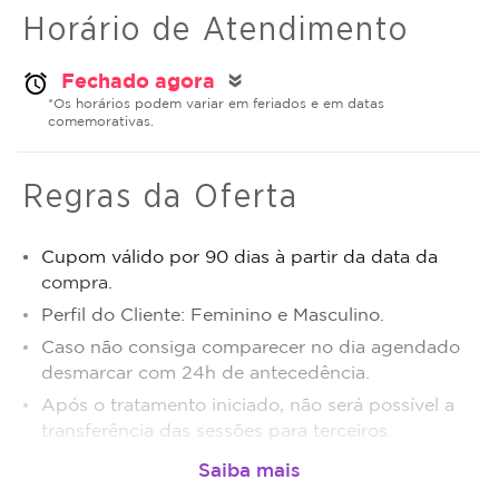
Horário de Atendimento
Fechado agora
alarm
double_arrow
*Os horários podem variar em feriados e em datas
comemorativas.
Regras da Oferta
Cupom válido por 90 dias à partir da data da
compra.
Perfil do Cliente: Feminino e Masculino.
Caso não consiga comparecer no dia agendado
desmarcar com 24h de antecedência.
Após o tratamento iniciado, não será possível a
transferência das sessões para terceiros.
Sujeito a disponibilidade de dias e horários.
O não comparecimento será considerado sessão