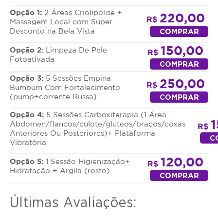
Opção 1:
2 Áreas Criolipólise +
220,00
R$
Massagem Local com Super
Desconto na Bela Vista
COMPRAR
150,00
Opção 2:
Limpeza De Pele
R$
Fotoativada
COMPRAR
Opção 3:
5 Sessões Empina
250,00
R$
Bumbum Com Fortalecimento
(pump+corrente Russa)
COMPRAR
Opção 4:
5 Sessões Carboxiterapia (1 Área -
1
Abdomen/flancos/culote/gluteos/braços/coxas
R$
Anteriores Ou Posteriores)+ Plataforma
C
Vibratória
120,00
Opção 5:
1 Sessão Higienização+
R$
Hidratação + Argila (rosto)
COMPRAR
Últimas Avaliações: