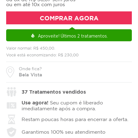
ou em até 10x com juros
COMPRAR AGORA
Aproveite!
Últimos 2 tratamentos.
local_fire_department
Valor normal: R$ 450,00.
Você está economizando: R$ 230,00
Onde fica?
Bela Vista
37
Tratamentos vendidos
Use agora!
Seu cupom é liberado
imediatamente após a compra.
Restam poucas horas para encerrar a oferta.
Garantimos 100% seu atendimento