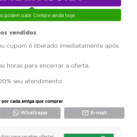
s podem subir. Compre ainda hoje.
os vendidos
u cupom é liberado imediatamente após
 horas para encerrar a oferta.
00% seu atendimento
 por cada amiga que comprar
mail_outline
Whatsapp
E-mail
App para receber ofertas