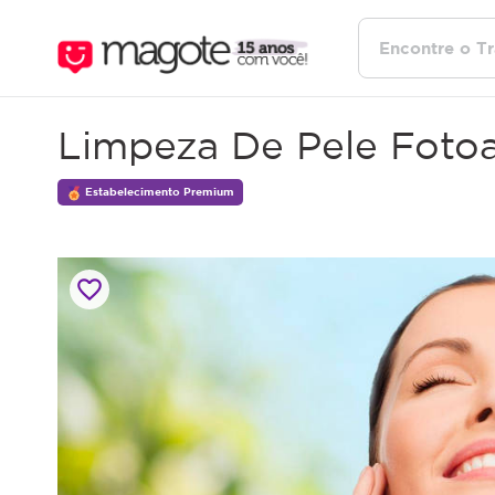
Limpeza De Pele Fotoa
Estabelecimento Premium
favorite_border