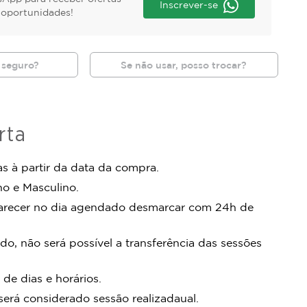
Inscrever-se
s oportunidades!
 seguro?
Se não usar, posso trocar?
rta
s à partir da data da compra.
no e Masculino.
arecer no dia agendado desmarcar com 24h de
do, não será possível a transferência das sessões
 de dias e horários.
rá considerado sessão realizadaual.