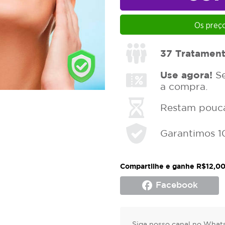
Os preço
37
Tratament
Use agora!
Se
a compra.
Restam poucas
Garantimos 1
Compartilhe e ganhe R$12,00
facebook
Facebook
Siga nosso canal no Whats