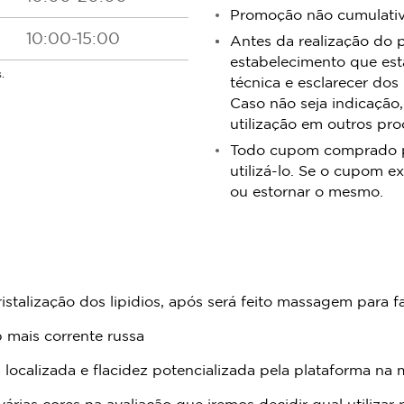
Promoção não cumulativa
10:00-15:00
Antes da realização do 
estabelecimento que est
.
técnica e esclarecer dos
Caso não seja indicação,
utilização em outros pr
Todo cupom comprado pos
utilizá-lo. Se o cupom ex
ou estornar o mesmo.
talização dos lipidios, após será feito massagem para fac
p mais corrente russa
ra localizada e flacidez potencializada pela plataforma n
árias cores na avaliação que iremos decidir qual utilizar