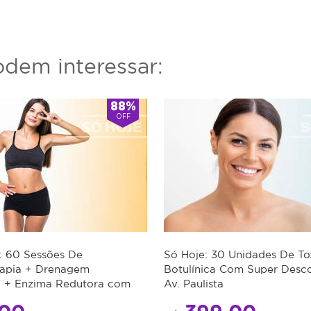
dem interessar:
88%
OFF
: 60 Sessões De
Só Hoje: 30 Unidades De To
rapia + Drenagem
Botulínica Com Super Desc
a + Enzima Redutora com
Av. Paulista
conto