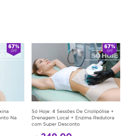
67%
67%
OFF
OFF
xina
Só Hoje: 4 Sessões De Criolipólise +
onto Na
Drenagem Local + Enzima Redutora
com Super Desconto