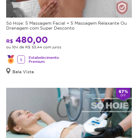
Só Hoje: 5 Massagem Facial + 5 Massagem Relaxante Ou
Drenagem com Super Desconto
480,00
R$
ou 10x de R$ 53,44 com juros
Estabelecimento
5
Premium
Bela Vista
67%
OFF