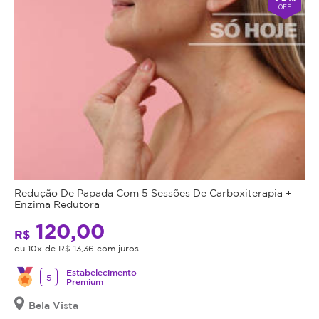
OFF
Redução De Papada Com 5 Sessões De Carboxiterapia +
Enzima Redutora
120,00
R$
ou 10x de R$ 13,36 com juros
Estabelecimento
5
Premium
Bela Vista