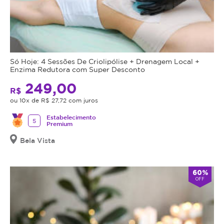
Só Hoje: 4 Sessões De Criolipólise + Drenagem Local +
Enzima Redutora com Super Desconto
249,00
R$
ou 10x de R$ 27,72 com juros
Estabelecimento
5
Premium
Bela Vista
60%
OFF