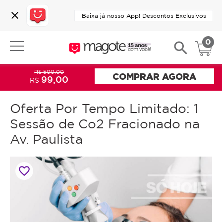
close
Baixa já nosso App! Descontos Exclusivos
0
search
R$ 500,00
COMPRAR AGORA
99,00
R$
Oferta Por Tempo Limitado: 1
Sessão de Co2 Fracionado na
Av. Paulista
favorite_border