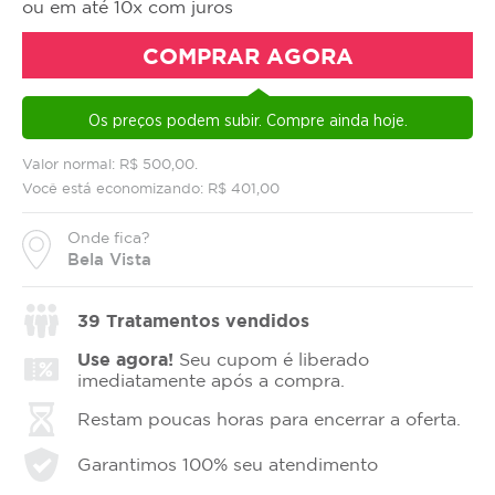
ou em até 10x com juros
COMPRAR AGORA
Os preços podem subir. Compre ainda hoje.
Valor normal: R$ 500,00.
Você está economizando: R$ 401,00
Onde fica?
Bela Vista
39
Tratamentos vendidos
Use agora!
Seu cupom é liberado
imediatamente após a compra.
Restam poucas horas para encerrar a oferta.
Garantimos 100% seu atendimento