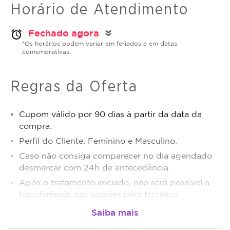
Horário de Atendimento
Fechado agora
alarm
double_arrow
*Os horários podem variar em feriados e em datas
comemorativas.
Regras da Oferta
Cupom válido por 90 dias à partir da data da
compra.
Perfil do Cliente: Feminino e Masculino.
Caso não consiga comparecer no dia agendado
desmarcar com 24h de antecedência.
Após o tratamento iniciado, não será possível a
transferência das sessões para terceiros.
Sujeito a disponibilidade de dias e horários.
O não comparecimento será considerado sessão