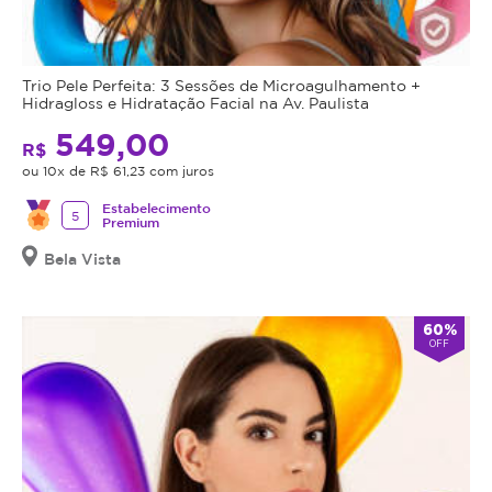
Trio Pele Perfeita: 3 Sessões de Microagulhamento +
Hidragloss e Hidratação Facial na Av. Paulista
549,00
R$
ou 10x de R$ 61,23 com juros
Estabelecimento
5
Premium
Bela Vista
60%
OFF