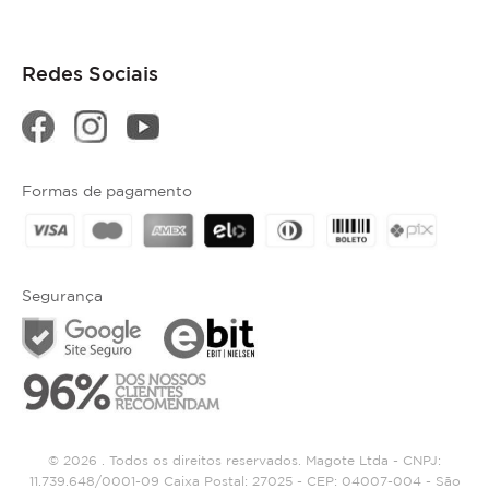
Redes Sociais
Formas de pagamento
Segurança
© 2026 . Todos os direitos reservados. Magote Ltda - CNPJ:
11.739.648/0001-09 Caixa Postal: 27025 - CEP: 04007-004 - São