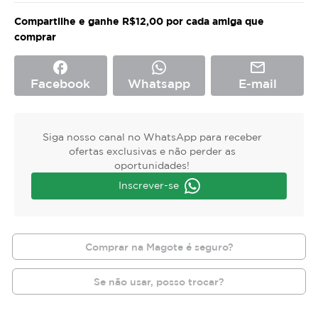
Compartilhe e ganhe R$12,00 por cada amiga que
comprar
facebook
mail_outline
Facebook
Whatsapp
E-mail
Siga nosso canal no WhatsApp para receber
ofertas exclusivas e não perder as
oportunidades!
Inscrever-se
Comprar na Magote é seguro?
Se não usar, posso trocar?