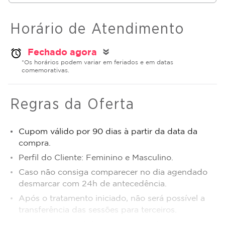
Horário de Atendimento
Fechado agora
alarm
double_arrow
*Os horários podem variar em feriados e em datas
comemorativas.
Regras da Oferta
Cupom válido por 90 dias à partir da data da
compra.
Perfil do Cliente: Feminino e Masculino.
Caso não consiga comparecer no dia agendado
desmarcar com 24h de antecedência.
Após o tratamento iniciado, não será possível a
transferência das sessões para terceiros.
Sujeito a disponibilidade de dias e horários.