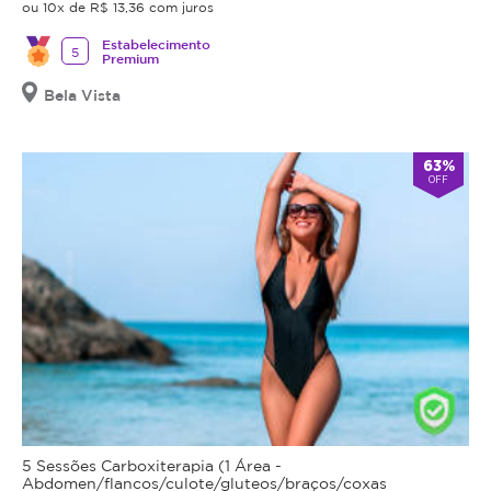
ou 10x de R$ 13,36 com juros
Estabelecimento
5
Premium
Bela Vista
63%
OFF
5 Sessões Carboxiterapia (1 Área -
Abdomen/flancos/culote/gluteos/braços/coxas