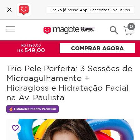
close
Baixa já nosso App! Descontos Exclusivos
0
search
R$ 1380,00
COMPRAR AGORA
549,00
R$
Trio Pele Perfeita: 3 Sessões de
Microagulhamento +
Hidragloss e Hidratação Facial
na Av. Paulista
Estabelecimento Premium
favorite_border